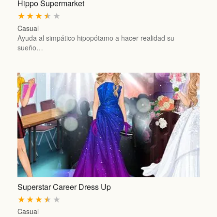
Hippo Supermarket
★
★
★
★
★
Casual
Ayuda al simpático hipopótamo a hacer realidad su
sueño…
Superstar Career Dress Up
★
★
★
★
★
Casual