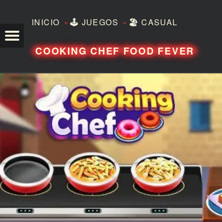
»
»
INICIO
🕹️
JUEGOS
🏖️
CASUAL
TEZERO
COOKING CHEF FOOD FEVER