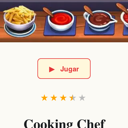
▶
Jugar
★
★
★
★
★
Cooking Chef