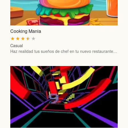
Cooking Mania
★
★
★
★
★
Casual
Haz realidad tus sueños de chef en tu nuevo restaurante…