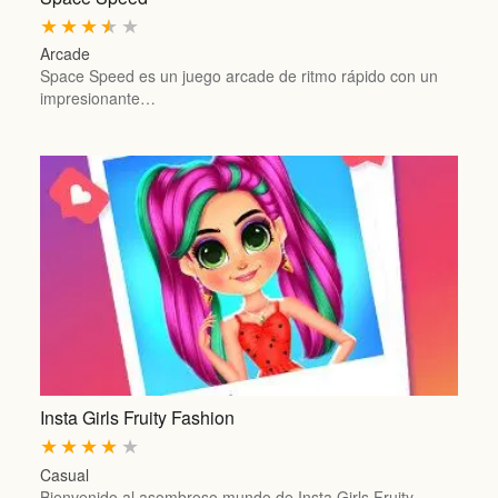
★
★
★
★
★
Arcade
Space Speed es un juego arcade de ritmo rápido con un
impresionante…
Insta Girls Fruity Fashion
★
★
★
★
★
Casual
Bienvenido al asombroso mundo de Insta Girls Fruity