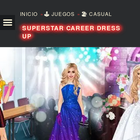
»
»
INICIO
🕹️
JUEGOS
🏖️
CASUAL
TEZERO
SUPERSTAR CAREER DRESS
UP