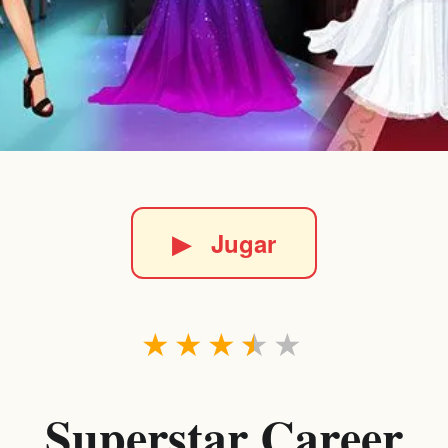
▶
Jugar
★
★
★
★
★
Superstar Career