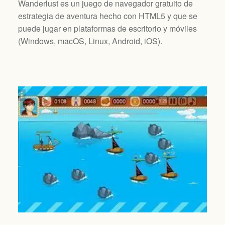
Wanderlust es un juego de navegador gratuito de
estrategia de aventura hecho con HTML5 y que se
puede jugar en plataformas de escritorio y móviles
(
Windows, macOS, Linux, Android, iOS
).