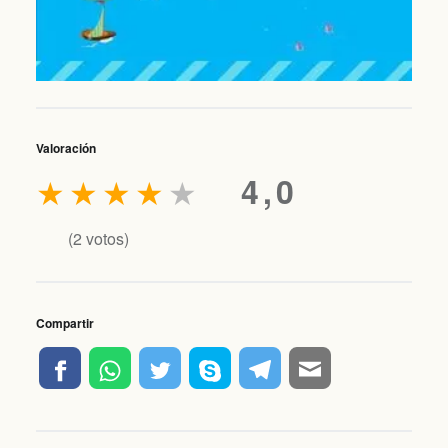
Valoración
★
★
★
★
★
4,0
(
2
votos)
Compartir