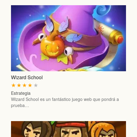
Wizard School
★
★
★
★
★
Estrategia
Wizard School es un fantástico juego web que pondrá a
prueba…