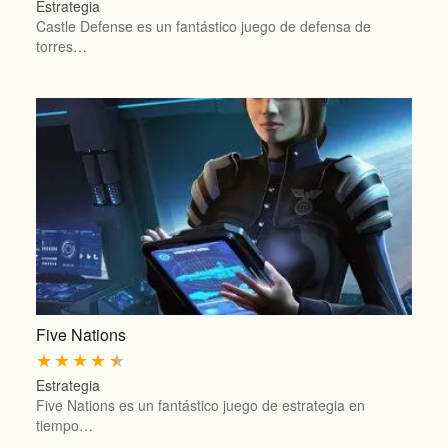
Estrategia
Castle Defense es un fantástico juego de defensa de
torres…
Five Nations
★
★
★
★
★
Estrategia
Five Nations es un fantástico juego de estrategia en
tiempo…