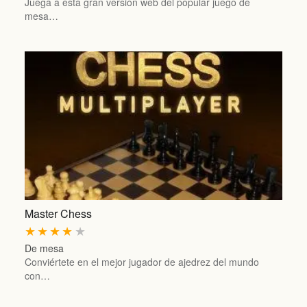
Juega a esta gran versión web del popular juego de
mesa…
Master Chess
★
★
★
★
★
De mesa
Conviértete en el mejor jugador de ajedrez del mundo
con…