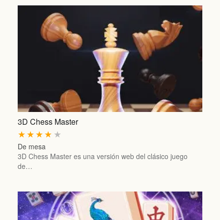
3D Chess Master
★
★
★
★
★
De mesa
3D Chess Master es una versión web del clásico juego
de…