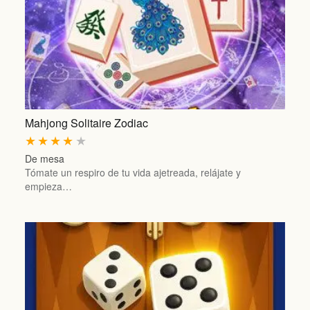
Mahjong Solitaire Zodiac
★
★
★
★
★
De mesa
Tómate un respiro de tu vida ajetreada, relájate y
empieza…