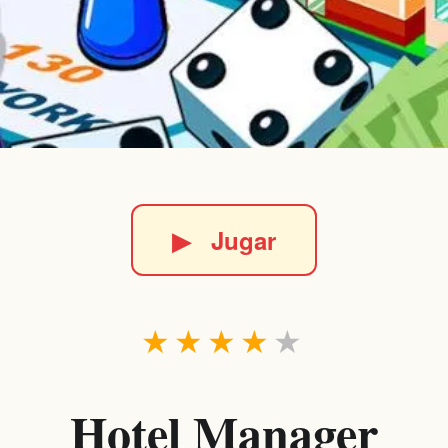
▶
Jugar
★
★
★
★
★
Hotel Manager