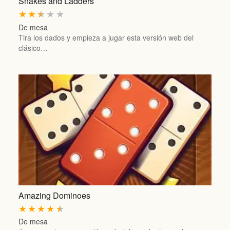
Snakes and Ladders
★
★
★
★
★
De mesa
Tira los dados y empieza a jugar esta versión web del
clásico…
Amazing Dominoes
★
★
★
★
★
De mesa