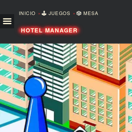
»
»
INICIO
🕹️
JUEGOS
🎲
MESA
TEZERO
HOTEL MANAGER