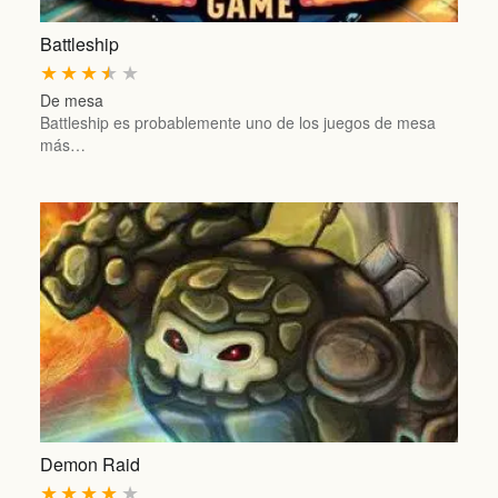
Battleship
★
★
★
★
★
De mesa
Battleship es probablemente uno de los juegos de mesa
más…
Demon Raid
★
★
★
★
★