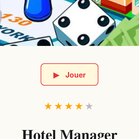
▶
Jouer
★
★
★
★
★
Hotel Manager