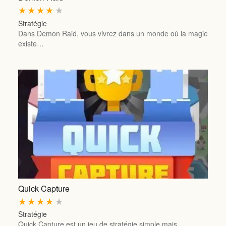
★
★
★
★
★
Stratégie
Dans Demon Raid, vous vivrez dans un monde où la magie
existe…
Quick Capture
★
★
★
★
★
Stratégie
Quick Capture est un jeu de stratégie simple mais