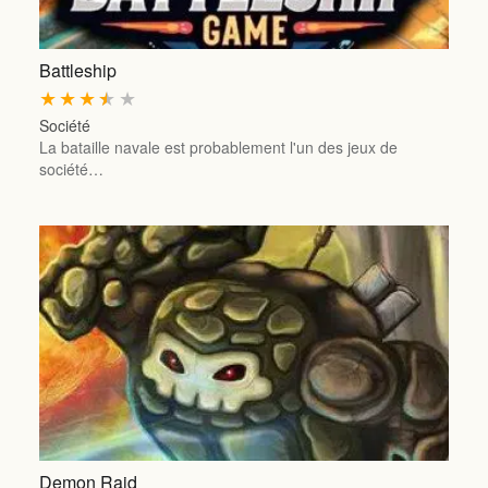
Battleship
★
★
★
★
★
Société
La bataille navale est probablement l'un des jeux de
société…
Demon Raid