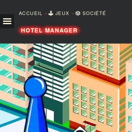
»
»
ACCUEIL
🕹️
JEUX
🎲
SOCIÉTÉ
TEZERO
HOTEL MANAGER