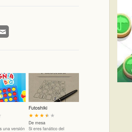
Futoshiki
★
★
★
★
★
★
De mesa
es una versión
Si eres fanático del