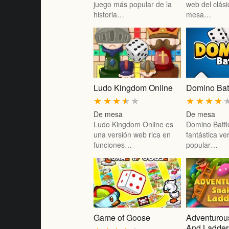
juego más popular de la
web del clás
historia…
mesa…
Ludo Kingdom Online
Domino Bat
★
★
★
★
★
★
★
★
★
De mesa
De mesa
Ludo Kingdom Online es
Domino Battl
una versión web rica en
fantástica ve
funciones…
popular…
Game of Goose
Adventurou
And Ladder