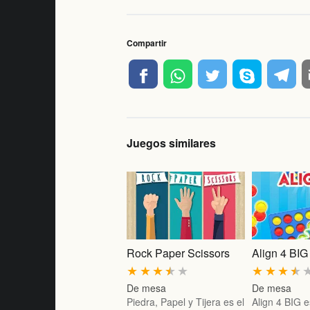
Compartir
Juegos similares
Rock Paper Scissors
Align 4 BIG
★
★
★
★
★
★
★
★
★
De mesa
De mesa
Piedra, Papel y Tijera es el
Align 4 BIG 