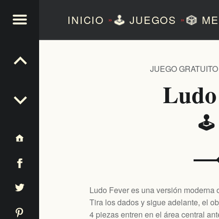
INICIO
🕹️
JUEGOS
🎲
ME
»
»
NTEZERO
JUEGO GRATUITO
Ludo
🕹
Ludo Fever es una versión moderna 
Tira los dados y sigue adelante, el o
4 piezas entren en el área central a