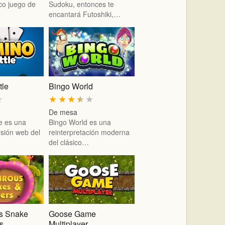
ico juego de
Sudoku, entonces te
encantará Futoshiki,…
tle
Bingo World
★
★
★
★
★
★
De mesa
e es una
Bingo World es una
rsión web del
reinterpretación moderna
del clásico…
s Snake
Goose Game
s
Multiplayer