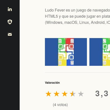
Ludo Fever es un juego de navegador
HTML5 y que se puede jugar en plataf
(
Windows, macOS, Linux, Android, i
Valoración
★
★
★
★
★
3,3
(
4
votos)