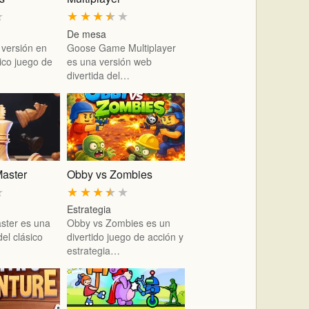
★
★
★
★
★
★
De mesa
 versión en
Goose Game Multiplayer
sico juego de
es una versión web
divertida del…
aster
Obby vs Zombies
★
★
★
★
★
★
Estrategia
ster es una
Obby vs Zombies es un
el clásico
divertido juego de acción y
estrategia…