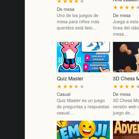
★
★
★
★
★
★
★
★
★
De mesa
Uno de los juegos de
De mesa
mesa para niños más
Juega a esta
queridos está listo…
línea del clá
mesa…
Quiz Master
3D Chess M
★
★
★
★
★
★
★
★
★
Casual
De mesa
Quiz Master es un juego
3D Chess Ma
de preguntas y respuestas
versión web d
casual…
juego de…