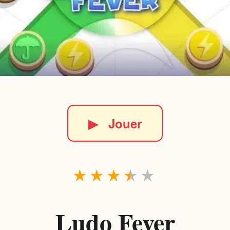
▶
Jouer
★
★
★
★
★
Ludo Fever