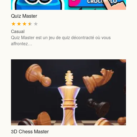
Quiz Master
★
★
★
★
★
Casual
Quiz Master est un jeu de quiz décontracté où vous
affrontez…
3D Chess Master