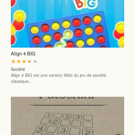
Align 4 BIG
★
★
★
★
★
Société
Align 4 BIG est une version Web du jeu de société
classique…