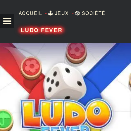
»
»
ACCUEIL
🕹️
JEUX
🎲
SOCIÉTÉ
TEZERO
LUDO FEVER