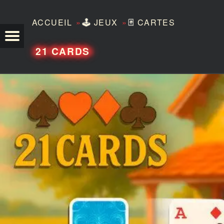
»
»
ACCUEIL
🕹️
JEUX
🃏
CARTES
TEZERO
21 CARDS