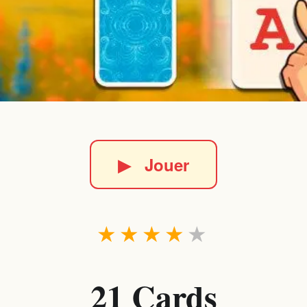
▶
Jouer
★
★
★
★
★
21 Cards