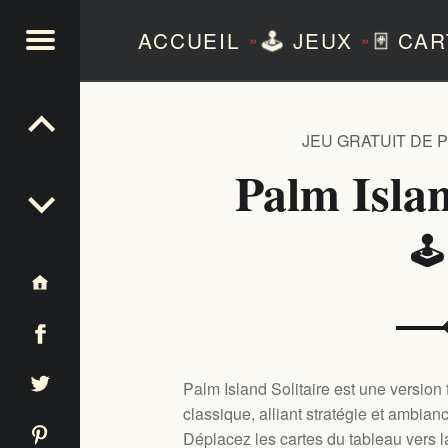
ACCUEIL
🕹️
JEUX
🃏
CAR
»
»
NTEZERO
JEU GRATUIT DE 
Palm Islan
🕹
Palm Island Solitaire est une version 
classique, alliant stratégie et ambian
Déplacez les cartes du tableau vers l