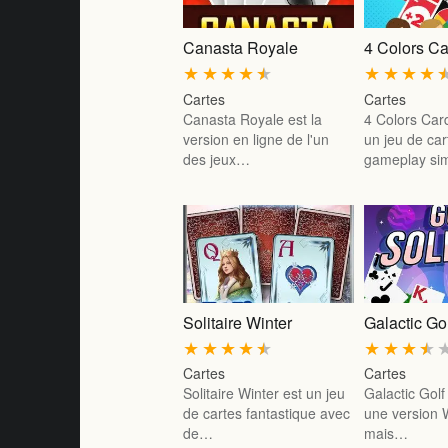
Canasta Royale
4 Colors C
★
★
★
★
★
★
★
★
★
Cartes
Cartes
Canasta Royale est la
4 Colors Car
version en ligne de l'un
un jeu de car
des jeux…
gameplay si
Solitaire Winter
Galactic Gol
★
★
★
★
★
★
★
★
★
Cartes
Cartes
Solitaire Winter est un jeu
Galactic Golf 
de cartes fantastique avec
une version 
de…
mais…