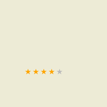
★
★
★
★
★