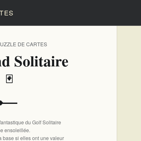
TES
PUZZLE DE CARTES
d Solitaire
️ 🃏
fantastique du Golf Solitaire
ce ensoleillée.
a base si elles ont une valeur