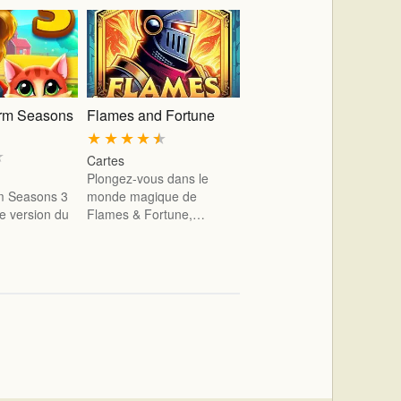
arm Seasons
Flames and Fortune
★
★
★
★
★
★
Cartes
Plongez-vous dans le
rm Seasons 3
monde magique de
le version du
Flames & Fortune,…