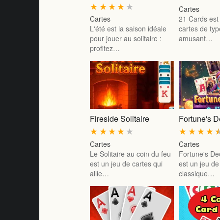
★
★
★
★
★
Cartes
Cartes
21 Cards est
L'été est la saison idéale
cartes de typ
pour jouer au solitaire :
amusant…
profitez…
Fireside Solitaire
Fortune's D
★
★
★
★
★
★
★
★
★
Cartes
Cartes
Le Solitaire au coin du feu
Fortune's Dec
est un jeu de cartes qui
est un jeu de 
allie…
classique…