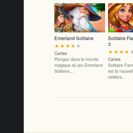
Emerland Solitaire
Solitaire F
3
★
★
★
★
★
★
★
★
★
Cartes
Plongez dans le monde
Cartes
magique du jeu Emerland
Solitaire Fa
Solitaire,…
est la nouvel
célèbre…