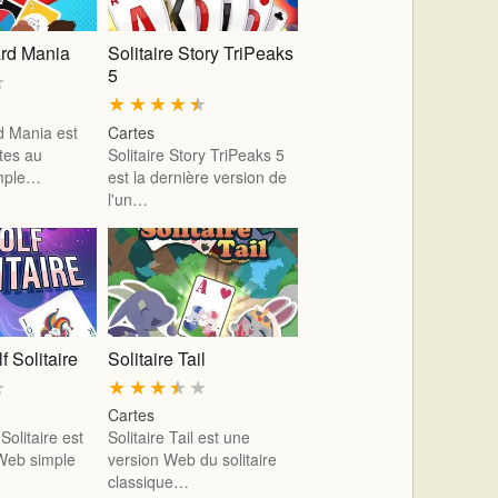
ard Mania
Solitaire Story TriPeaks
5
★
★
★
★
★
★
d Mania est
Cartes
tes au
Solitaire Story TriPeaks 5
mple…
est la dernière version de
l'un…
f Solitaire
Solitaire Tail
★
★
★
★
★
★
Cartes
Solitaire est
Solitaire Tail est une
Web simple
version Web du solitaire
classique…