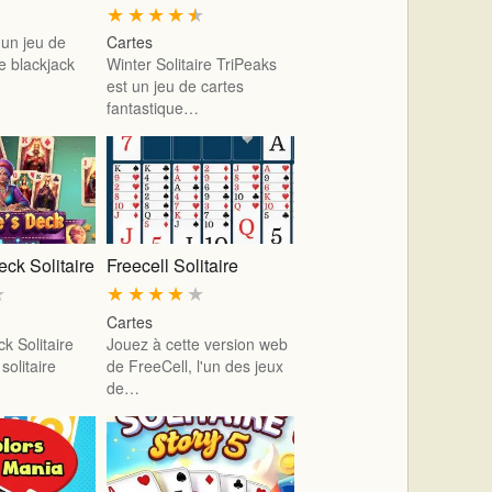
★
★
★
★
★
 un jeu de
Cartes
e blackjack
Winter Solitaire TriPeaks
est un jeu de cartes
fantastique…
eck Solitaire
Freecell Solitaire
★
★
★
★
★
★
Cartes
k Solitaire
Jouez à cette version web
solitaire
de FreeCell, l'un des jeux
de…