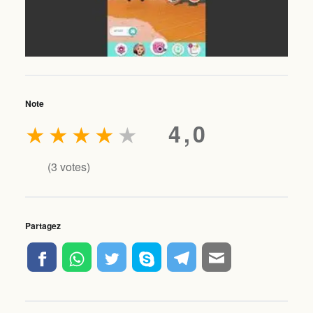
Note
★
★
★
★
★
4,0
(
3
votes)
Partagez