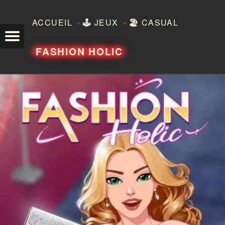
»
»
ACCUEIL
🕹️
JEUX
🏖️
CASUAL
TEZERO
FASHION HOLIC