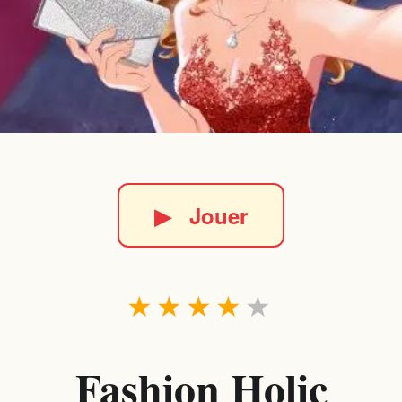
▶
Jouer
★
★
★
★
★
Fashion Holic