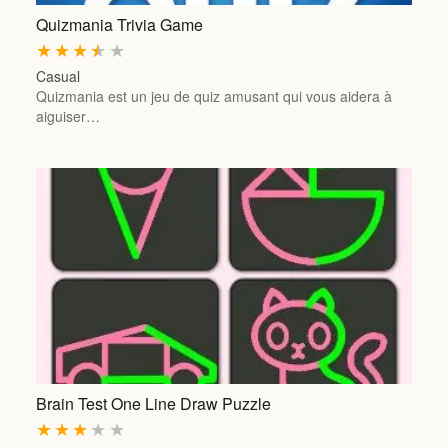
Quizmania Trivia Game
★
★
★
★
★
Casual
Quizmania est un jeu de quiz amusant qui vous aidera à
aiguiser…
Brain Test One Line Draw Puzzle
★
★
★
★
★