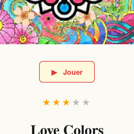
▶
Jouer
★
★
★
★
★
Love Colors