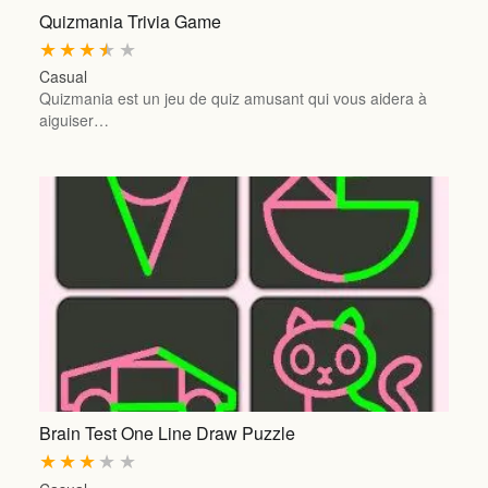
Quizmania Trivia Game
★
★
★
★
★
Casual
Quizmania est un jeu de quiz amusant qui vous aidera à
aiguiser…
Brain Test One Line Draw Puzzle
★
★
★
★
★