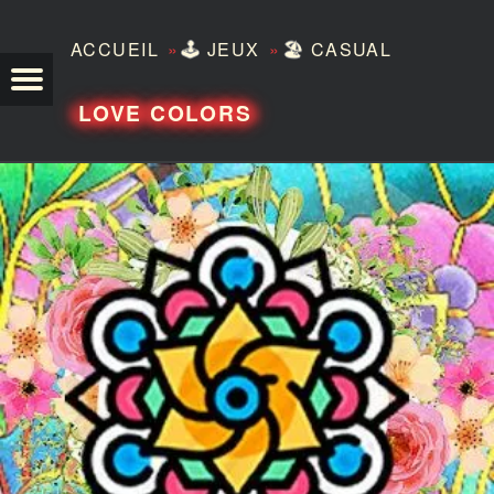
»
»
ACCUEIL
🕹️
JEUX
🏖️
CASUAL
TEZERO
LOVE COLORS