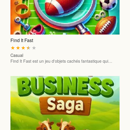
Find It Fast
★
★
★
★
★
Casual
Find It Fast est un jeu d'objets cachés fantastique qui…