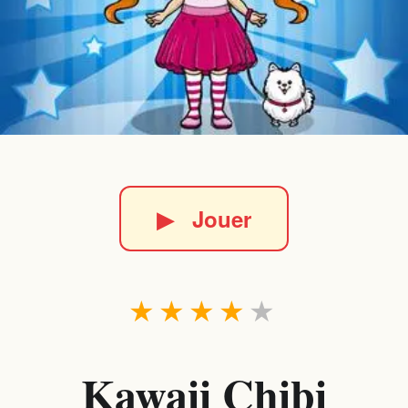
▶
Jouer
★
★
★
★
★
Kawaii Chibi