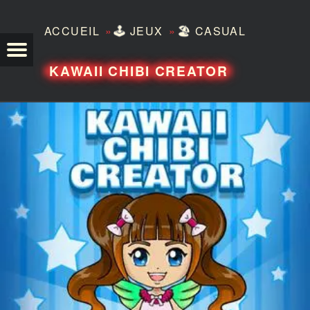
»
»
ACCUEIL
🕹️
JEUX
🏖️
CASUAL
TEZERO
KAWAII CHIBI CREATOR