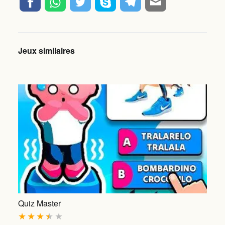
Jeux similaires
Quiz Master
★
★
★
★
★