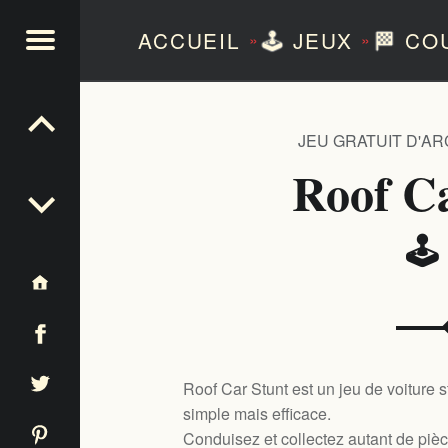
ACCUEIL
🕹️
JEUX
🏁
CO
»
»
NTEZERO
JEU GRATUIT D'A
Roof C
🕹
Roof Car Stunt est un jeu de voiture 
simple mais efficace.
Conduisez et collectez autant de pièc