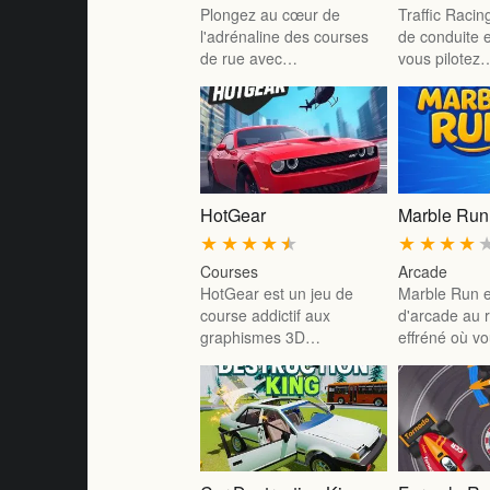
Plongez au cœur de
Traffic Racin
l'adrénaline des courses
de conduite 
de rue avec…
vous pilotez
HotGear
Marble Run
★
★
★
★
★
★
★
★
★
Courses
Arcade
HotGear est un jeu de
Marble Run e
course addictif aux
d'arcade au 
graphismes 3D…
effréné où 