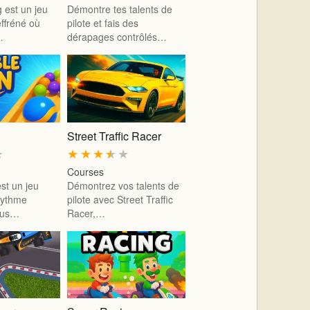
g est un jeu
Démontre tes talents de
effréné où
pilote et fais des
…
dérapages contrôlés…
Street Traffic Racer
★
★
★
★
★
★
Courses
st un jeu
Démontrez vos talents de
rythme
pilote avec Street Traffic
vous…
Racer,…