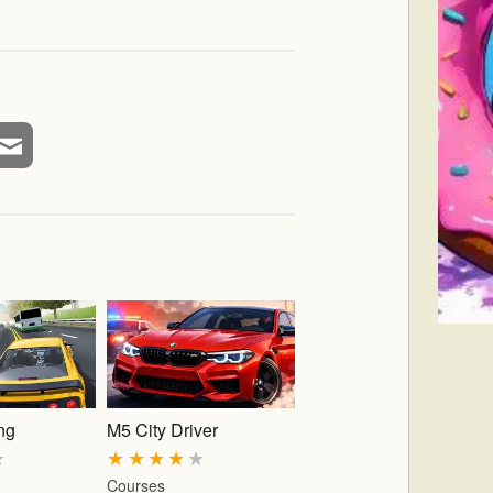
ing
M5 City Driver
★
★
★
★
★
★
Courses