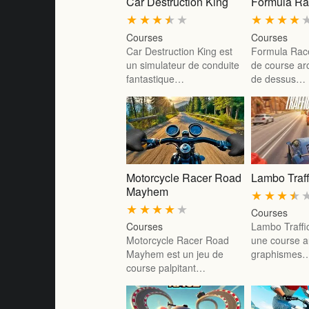
Car Destruction King
Formula Ra
★
★
★
★
★
★
★
★
★
Courses
Courses
Car Destruction King est
Formula Race
un simulateur de conduite
de course ar
fantastique…
de dessus…
Motorcycle Racer Road
Lambo Traff
Mayhem
★
★
★
★
★
★
★
★
★
Courses
Courses
Lambo Traffi
Motorcycle Racer Road
une course 
Mayhem est un jeu de
graphismes
course palpitant…