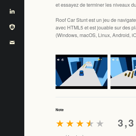
et essayez de terminer les niveaux d
Roof Car Stunt est un jeu de navigateu
avec HTML5 et est jouable sur des pl
(
Windows, macOS, Linux, Android, i
Note
★
★
★
★
★
3,3