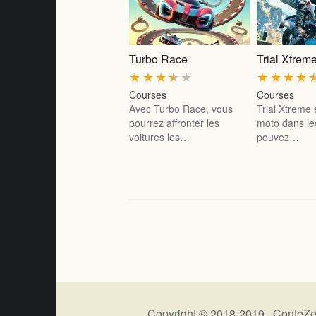
Turbo Race
Trial Xtrem
★
★
★
★
★
★
★
★
★
Courses
Courses
Avec Turbo Race, vous
Trial Xtreme 
pourrez affronter les
moto dans le
voitures les…
pouvez…
Copyright © 2018-2019 ConteZe