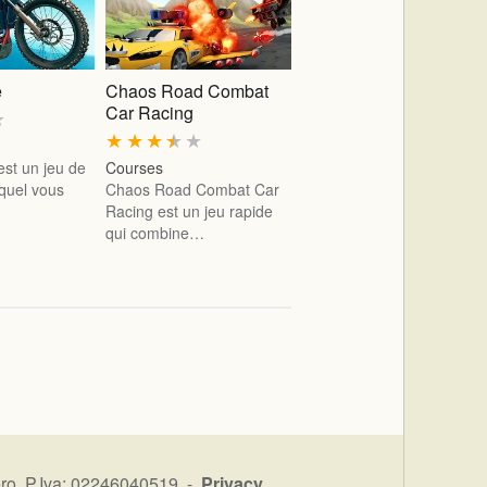
e
Chaos Road Combat
Car Racing
★
★
★
★
★
★
est un jeu de
Courses
quel vous
Chaos Road Combat Car
Racing est un jeu rapide
qui combine…
ro P.Iva: 02246040519 -
Privacy