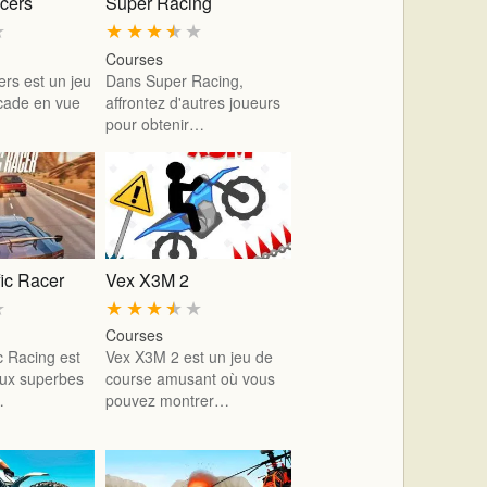
cers
Super Racing
★
★
★
★
★
★
Courses
rs est un jeu
Dans Super Racing,
cade en vue
affrontez d'autres joueurs
pour obtenir…
ic Racer
Vex X3M 2
★
★
★
★
★
★
Courses
c Racing est
Vex X3M 2 est un jeu de
aux superbes
course amusant où vous
…
pouvez montrer…