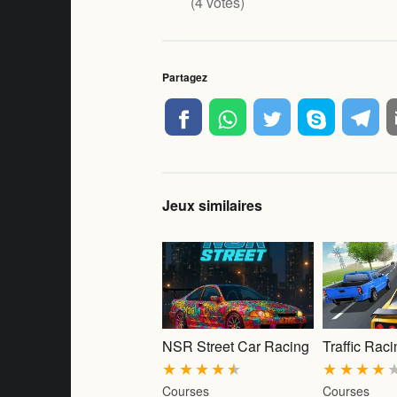
(
4
votes)
Partagez
Jeux similaires
NSR Street Car Racing
Traffic Rac
★
★
★
★
★
★
★
★
★
Courses
Courses