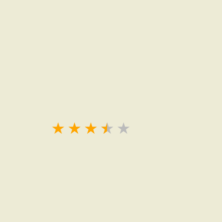
★
★
★
★
★