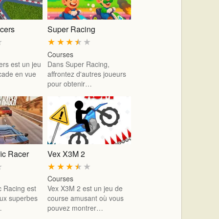
cers
Super Racing
★
★
★
★
★
★
Courses
rs est un jeu
Dans Super Racing,
cade en vue
affrontez d'autres joueurs
pour obtenir…
ic Racer
Vex X3M 2
★
★
★
★
★
★
Courses
c Racing est
Vex X3M 2 est un jeu de
aux superbes
course amusant où vous
…
pouvez montrer…