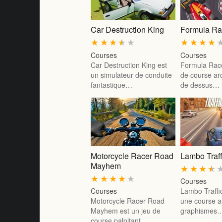
Car Destruction King
Formula Ra
★
★
★
★
★
★
★
★
★
Courses
Courses
Car Destruction King est
Formula Race
un simulateur de conduite
de course ar
fantastique…
de dessus…
Motorcycle Racer Road
Lambo Traff
Mayhem
★
★
★
★
★
★
★
★
★
Courses
Courses
Lambo Traffi
Motorcycle Racer Road
une course 
Mayhem est un jeu de
graphismes
course palpitant…