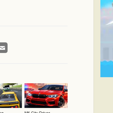
ing
M5 City Driver