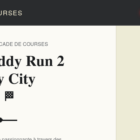
URSES
RCADE DE COURSES
ddy Run 2
y City
️ 🏁
e passionnante à travers des