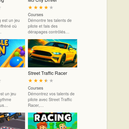
★
★
★
★
★
★
Courses
g est un jeu
Démontre tes talents de
effréné où
pilote et fais des
…
dérapages contrôlés…
Street Traffic Racer
★
★
★
★
★
★
Courses
st un jeu
Démontrez vos talents de
rythme
pilote avec Street Traffic
vous…
Racer,…