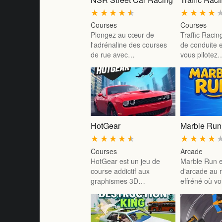
★
★
★
★
★
★
★
★
★
Courses
Courses
Plongez au cœur de
Traffic Racin
l'adrénaline des courses
de conduite 
de rue avec…
vous pilotez
HotGear
Marble Run
★
★
★
★
★
★
★
★
★
Courses
Arcade
HotGear est un jeu de
Marble Run e
course addictif aux
d'arcade au 
graphismes 3D…
effréné où 