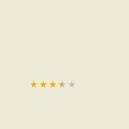
★
★
★
★
★