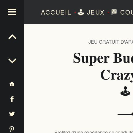
ACCUEIL
🕹️
JEUX
🏁
CO
»
»
NTEZERO
JEU GRATUIT D'A
Super Bu
Craz
🕹
Profitez d'une expérience de conduit