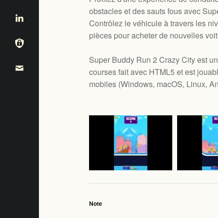
obstacles et des sauts fous avec Sup
Contrôlez le véhicule à travers les ni
pièces pour acheter de nouvelles voit
Super Buddy Run 2 Crazy City est un 
courses fait avec HTML5 et est jouab
mobiles (
Windows, macOS, Linux, An
Note