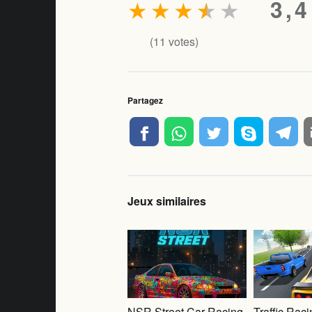
★
★
★
★
★
3,4
(
11
votes)
Partagez
Jeux similaires
NSR Street Car Racing
Traffic Rac