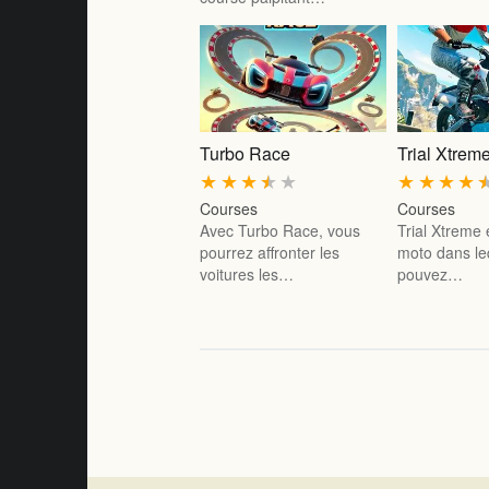
Turbo Race
Trial Xtrem
★
★
★
★
★
★
★
★
★
Courses
Courses
Avec Turbo Race, vous
Trial Xtreme 
pourrez affronter les
moto dans le
voitures les…
pouvez…