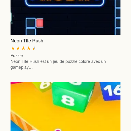
Neon Tile Rush
★
★
★
★
★
Puzzle
Neon Tile Rush est un jeu de puzzle coloré avec un
gameplay…