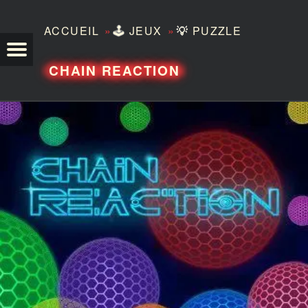
»
»
ACCUEIL
🕹️
JEUX
💡
PUZZLE
TEZERO
CHAIN REACTION