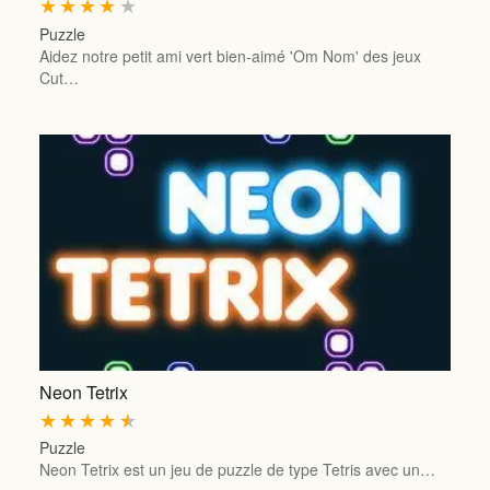
★
★
★
★
★
Puzzle
Aidez notre petit ami vert bien-aimé 'Om Nom' des jeux
Cut…
Neon Tetrix
★
★
★
★
★
Puzzle
Neon Tetrix est un jeu de puzzle de type Tetris avec un…