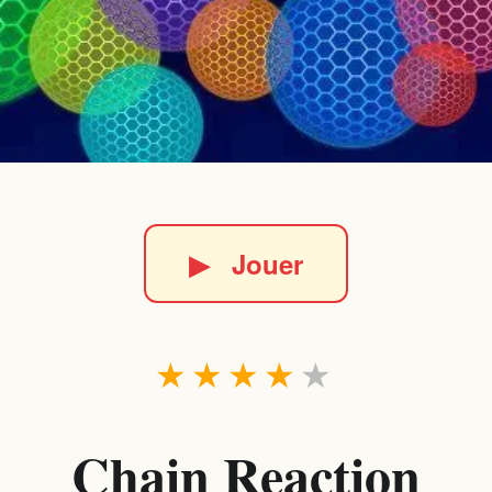
▶
Jouer
★
★
★
★
★
Chain Reaction