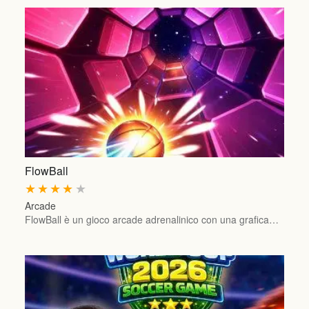
FlowBall
★
★
★
★
★
Arcade
FlowBall è un gioco arcade adrenalinico con una grafica…