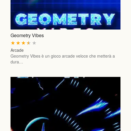
Geometry Vibes
★
★
★
★
★
Arcade
Geometry Vibes è un gioco arcade veloce che metterà a
dura…