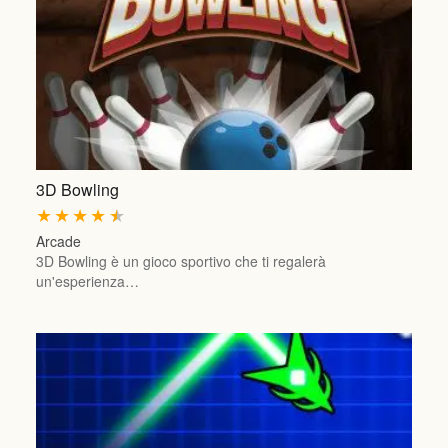
3D Bowling
★
★
★
★
★
Arcade
3D Bowling è un gioco sportivo che ti regalerà
un'esperienza…