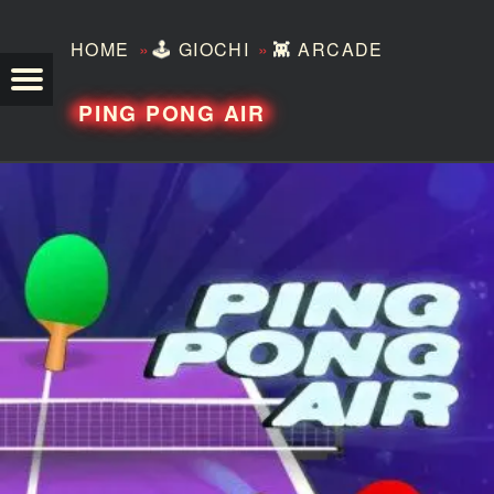
»
»
HOME
🕹️
GIOCHI
👾
ARCADE
TEZERO
PING PONG AIR