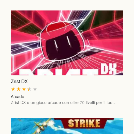
Zrist DX
★
★
★
★
★
Arcade
Zrist DX è un gioco arcade con oltre 70 livelli per il tuo…