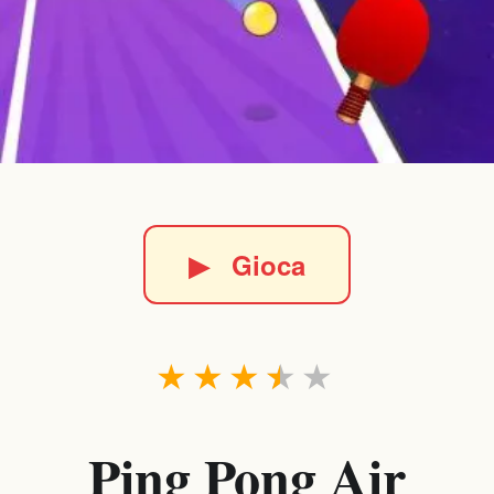
▶
Gioca
★
★
★
★
★
Ping Pong Air