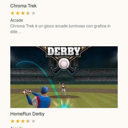
Chroma Trek
★
★
★
★
★
Arcade
Chroma Trek è un gioco arcade luminoso con grafica in
stile…
HomeRun Derby
★
★
★
★
★