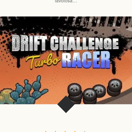
favolosa…