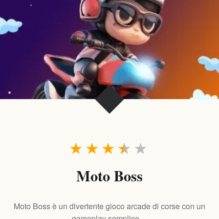
★
★
★
★
★
Moto Boss
Moto Boss è un divertente gioco arcade di corse con un
gameplay semplice…