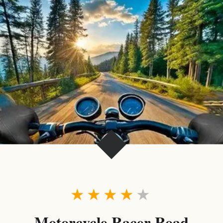
★
★
★
★
★
Motorcycle Racer Road