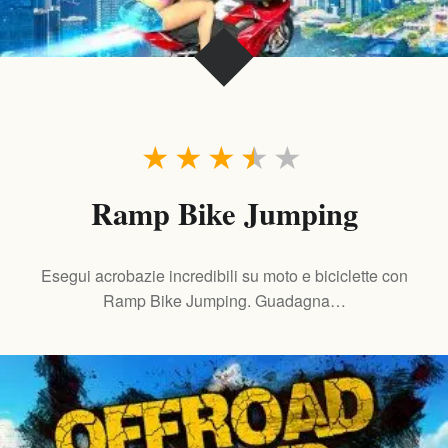
★
★
★
★
★
Ramp Bike Jumping
Esegui acrobazie incredibili su moto e biciclette con
Ramp Bike Jumping. Guadagna…