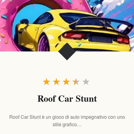
★
★
★
★
★
Roof Car Stunt
Roof Car Stunt è un gioco di auto impegnativo con uno
stile grafico…