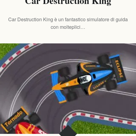
Car Destruction King
Car Destruction King è un fantastico simulatore di guida
con molteplici…