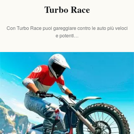
Turbo Race
Con Turbo Race puoi gareggiare contro le auto più veloci
e potenti…