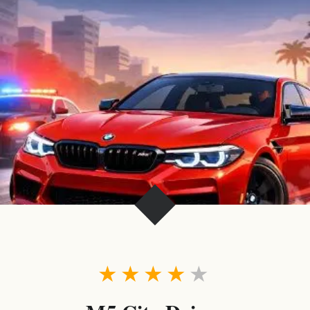
★
★
★
★
★