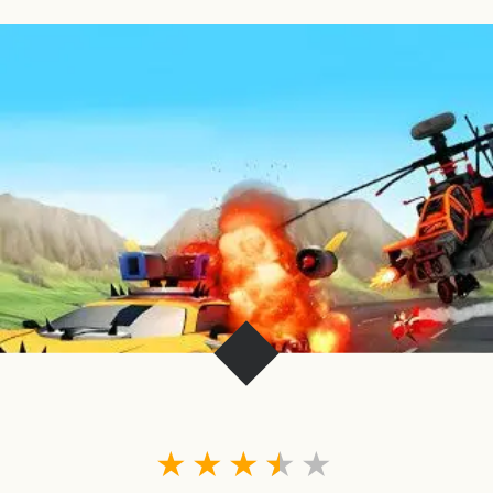
★
★
★
★
★