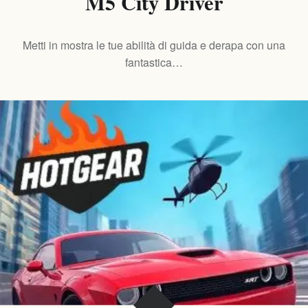
M5 City Driver
Metti in mostra le tue abilità di guida e derapa con una
fantastica…