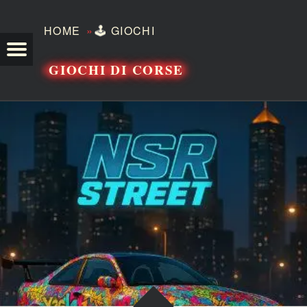
»
HOME
🕹️
GIOCHI
TEZERO
GIOCHI DI CORSE