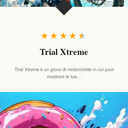
★
★
★
★
★
Trial Xtreme
Trial Xtreme è un gioco di motociclette in cui puoi
mostrare le tue…