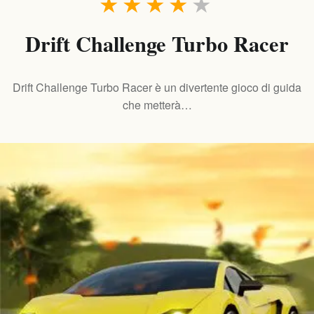
★
★
★
★
★
Drift Challenge Turbo Racer
Drift Challenge Turbo Racer è un divertente gioco di guida
che metterà…