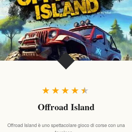
★
★
★
★
★
Offroad Island
Offroad Island è uno spettacolare gioco di corse con una