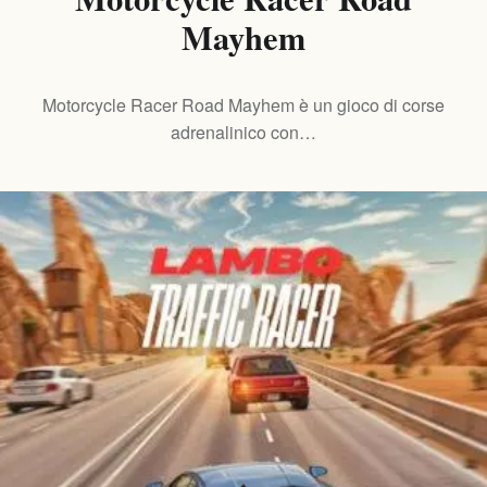
Mayhem
Motorcycle Racer Road Mayhem è un gioco di corse
adrenalinico con…