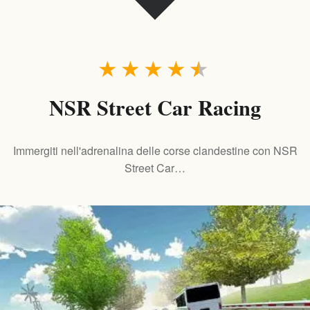
★
★
★
★
★
NSR Street Car Racing
Immergiti nell'adrenalina delle corse clandestine con NSR
Street Car…