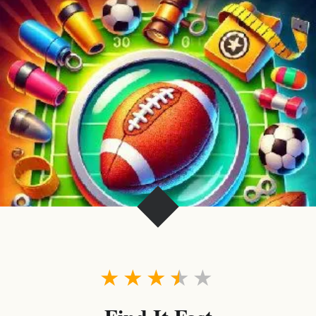
★
★
★
★
★