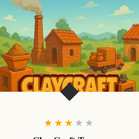
★
★
★
★
★