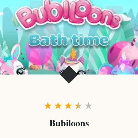
★
★
★
★
★
Bubiloons