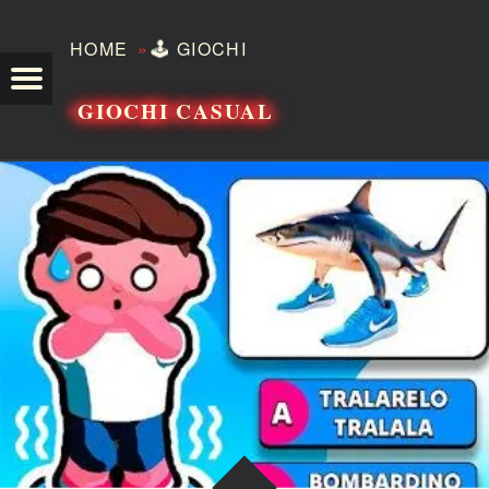
»
HOME
🕹️
GIOCHI
TEZERO
GIOCHI CASUAL