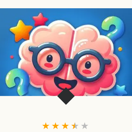
★
★
★
★
★