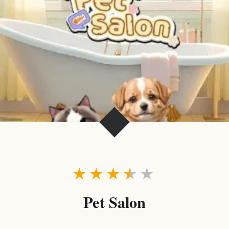
★
★
★
★
★
Pet Salon