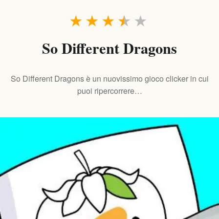
★
★
★
★
★
So Different Dragons
So Different Dragons è un nuovissimo gioco clicker in cui
puoi ripercorrere…