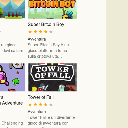
Super Bitcoin Boy
★
★
★
★
★
★
Avventura
 un gioco
Super Bitcoin Boy è un
i devi saltare,
gioco platform a tema
sulla criptovaluta…
's
Tower of Fall
g Adventure
★
★
★
★
★
★
Avventura
Tower Fall è un divertente
s Challenging
gioco di avventura con