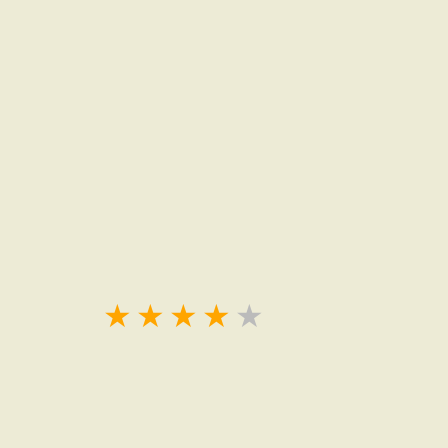
★
★
★
★
★