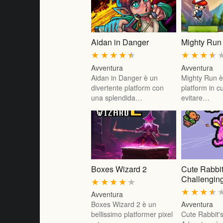
Aidan in Danger
Mighty Run
★
★
★
★
★
★
★
★
★
Avventura
Avventura
Aidan in Danger è un
Mighty Run è
divertente platform con
platform in cu
una splendida…
evitare…
Boxes Wizard 2
Cute Rabbit
Challengin
★
★
★
★
★
★
★
★
★
Avventura
Boxes Wizard 2 è un
Avventura
bellissimo platformer pixel
Cute Rabbit'