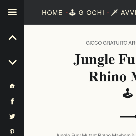
HOME
🕹️
GIOCHI
🗡️
AVV
»
»
NTEZERO
GIOCO GRATUITO A
Jungle F
Rhino
🕹️
Jungle Fury Mutant Rhino Mayhem è u