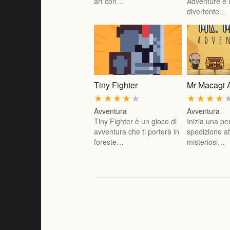
art con…
Adventure è 
divertente…
Tiny Fighter
Mr Macagi 
★
★
★
★
★
★
★
★
★
Avventura
Avventura
Tiny Fighter è un gioco di
Inizia una pe
avventura che ti porterà in
spedizione at
foreste…
misteriosi…