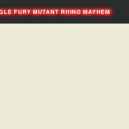
GLE FURY MUTANT RHINO MAYHEM