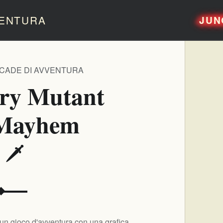
ENTURA
JUN
RCADE DI AVVENTURA
ury Mutant
 Mayhem
 🗡️
n gioco d'avventura con una grafica