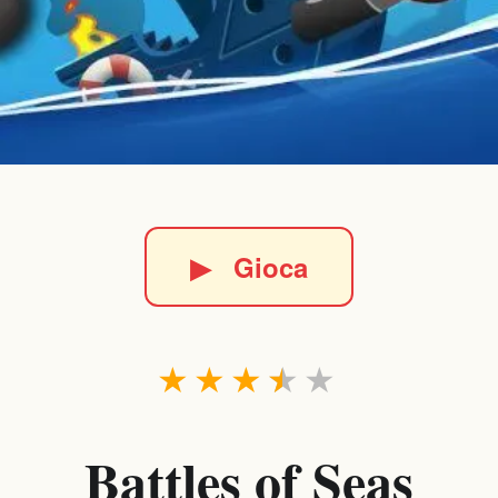
▶
Gioca
★
★
★
★
★
Battles of Seas