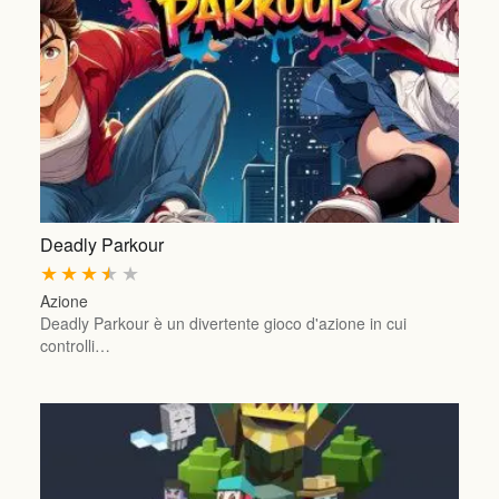
Deadly Parkour
★
★
★
★
★
Azione
Deadly Parkour è un divertente gioco d'azione in cui
controlli…