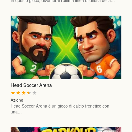
In questo gioco, diventerai l'ultima linea di difesa della…
Head Soccer Arena
★
★
★
★
★
Azione
Head Soccer Arena è un gioco di calcio frenetico con
una…