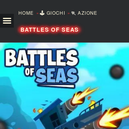
»
»
HOME
🕹️
GIOCHI
🏃
AZIONE
TEZERO
BATTLES OF SEAS