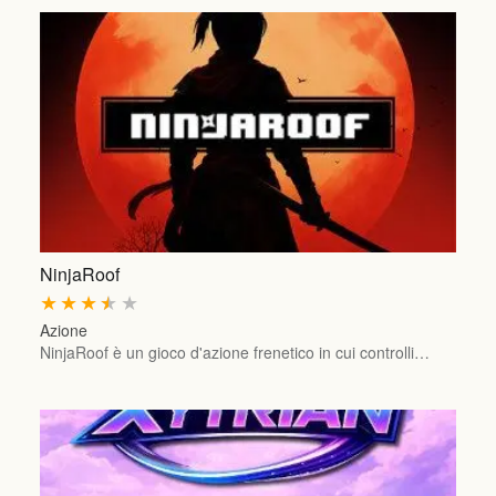
NinjaRoof
★
★
★
★
★
Azione
NinjaRoof è un gioco d'azione frenetico in cui controlli…