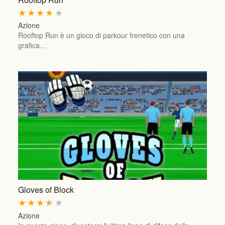
★
★
★
★
★
Azione
Rooftop Run è un gioco di parkour frenetico con una
grafica…
Gloves of Block
★
★
★
★
★
Azione