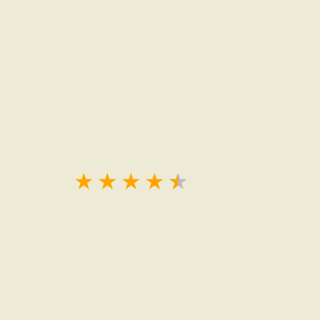
★
★
★
★
★