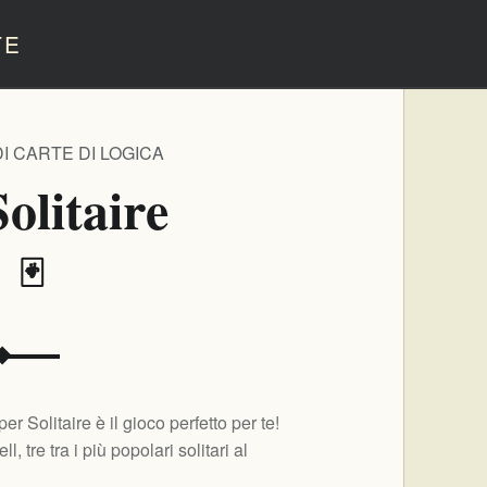
TE
I CARTE DI LOGICA
olitaire
️ 🃏
r Solitaire è il gioco perfetto per te!
, tre tra i più popolari solitari al