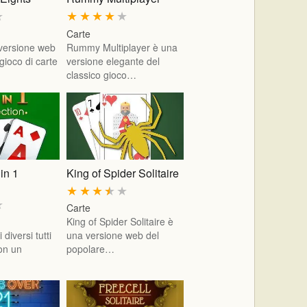
★
★
★
★
★
★
Carte
versione web
Rummy Multiplayer è una
gioco di carte
versione elegante del
classico gioco…
 in 1
King of Spider Solitaire
★
★
★
★
★
★
Carte
King of Spider Solitaire è
i diversi tutti
una versione web del
con un
popolare…