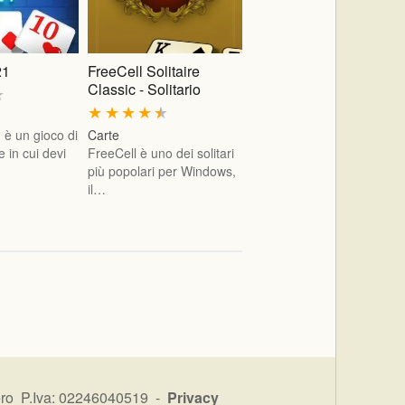
21
FreeCell Solitaire
Classic - Solitario
★
★
★
★
★
★
 è un gioco di
Carte
e in cui devi
FreeCell è uno dei solitari
più popolari per Windows,
il…
ro P.Iva: 02246040519 -
Privacy