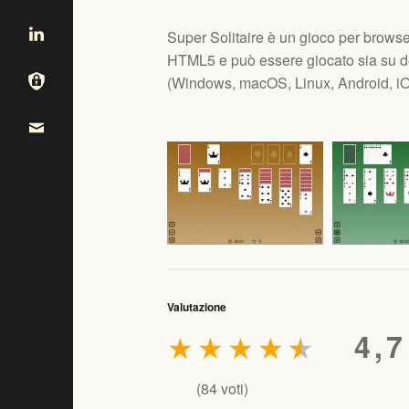
Super Solitaire è un gioco per browser 
HTML5 e può essere giocato sia su de
(
Windows, macOS, Linux, Android, i
Valutazione
★
★
★
★
★
4,7
(
84
voti)