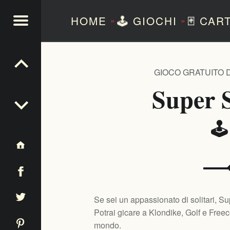
HOME
🕹️
GIOCHI
🃏
CAR
»
»
NTEZERO
GIOCO GRATUITO D
Super S
🕹
Se sei un appassionato di solitari, Supe
Potrai gicare a Klondike, Golf e Freecell
mondo.