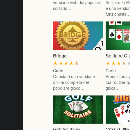
versione web del popolare
Solitaire Tr
solitario…
è una version
funzionalità
Bridge
Solitaire Cl
★
★
★
★
★
★
★
★
★
Carte
Carte
Questa è una versione
Prenditi una 
online completa del
tua routine q
popolare gioco…
gioca…
Golf Solitaire
Crazy Little