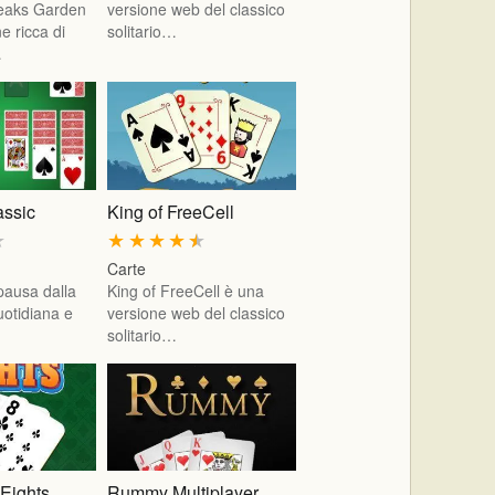
iPeaks Garden
versione web del classico
e ricca di
solitario…
…
assic
King of FreeCell
★
★
★
★
★
★
Carte
pausa dalla
King of FreeCell è una
uotidiana e
versione web del classico
solitario…
 Eights
Rummy Multiplayer