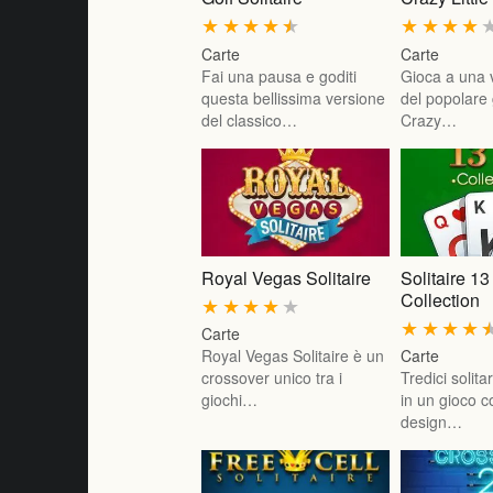
★
★
★
★
★
★
★
★
★
Carte
Carte
Fai una pausa e goditi
Gioca a una 
questa bellissima versione
del popolare 
del classico…
Crazy…
Royal Vegas Solitaire
Solitaire 13
Collection
★
★
★
★
★
★
★
★
★
Carte
Royal Vegas Solitaire è un
Carte
crossover unico tra i
Tredici solitar
giochi…
in un gioco 
design…