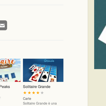
riPeaks
Solitaire Grande
★
★
★
★
★
★
Carte
Solitaire Grande è una