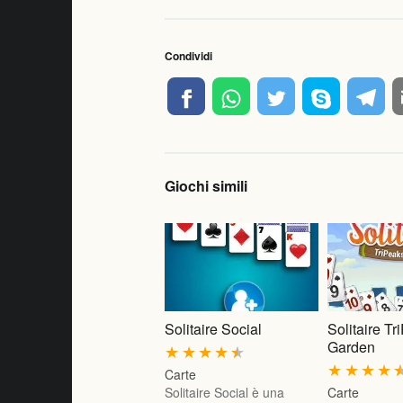
Condividi
Giochi simili
Solitaire Social
Solitaire T
Garden
★
★
★
★
★
★
★
★
★
Carte
Solitaire Social è una
Carte