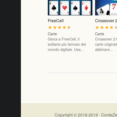
FreeCell
Crossover 
★
★
★
★
★
★
★
★
★
Carte
Carte
Gioca a FreeCell, il
Crossover 21
solitario più famoso del
carte original
mondo digitale. Usa…
abbinare…
Copyright © 2018-2019 ConteZe