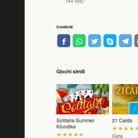
(
44
voti)
Condividi
Giochi simili
Solitaire Summer
21 Cards
Klondike
★
★
★
★
★
★
★
★
★
Carte