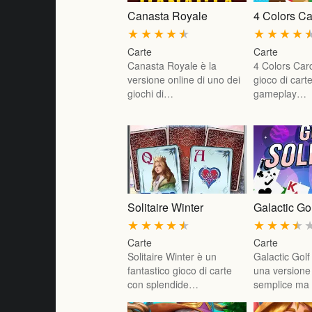
Canasta Royale
4 Colors C
★
★
★
★
★
★
★
★
★
Carte
Carte
Canasta Royale è la
4 Colors Car
versione online di uno dei
gioco di cart
giochi di…
gameplay…
Solitaire Winter
Galactic Gol
★
★
★
★
★
★
★
★
★
Carte
Carte
Solitaire Winter è un
Galactic Golf 
fantastico gioco di carte
una version
con splendide…
semplice ma