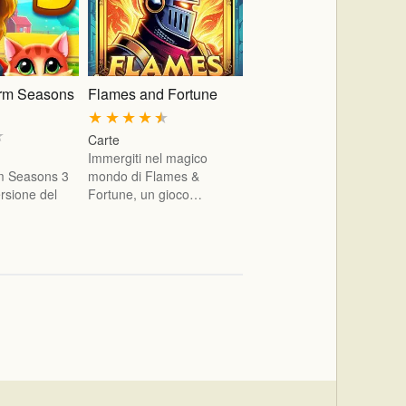
arm Seasons
Flames and Fortune
★
★
★
★
★
★
Carte
Immergiti nel magico
rm Seasons 3
mondo di Flames &
rsione del
Fortune, un gioco…