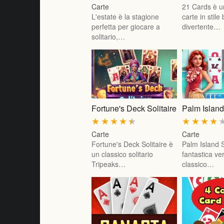
Carte
21 Cards è u
L'estate è la stagione
carte in stile
perfetta per giocare a
divertente…
solitario,…
Fortune's Deck Solitaire
Palm Island
★
★
★
★
★
★
★
★
★
Carte
Carte
Fortune's Deck Solitaire è
Palm Island S
un classico solitario
fantastica ve
Tripeaks…
classico…