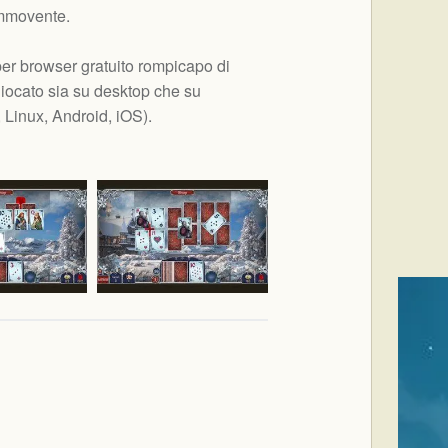
commovente.
per browser gratuito rompicapo di
iocato sia su desktop che su
Linux, Android, iOS
).