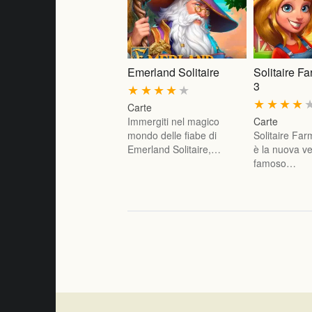
Emerland Solitaire
Solitaire F
3
★
★
★
★
★
★
★
★
★
Carte
Immergiti nel magico
Carte
mondo delle fiabe di
Solitaire Fa
Emerland Solitaire,…
è la nuova ve
famoso…