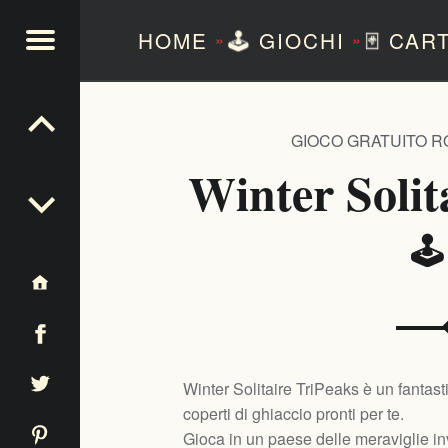
HOME
🕹️
GIOCHI
🃏
CAR
»
»
NTEZERO
GIOCO GRATUITO R
Winter Solit
🕹
Winter Solitaire TriPeaks è un fantasti
coperti di ghiaccio pronti per te.
Gioca in un paese delle meraviglie in