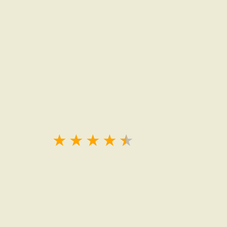
★
★
★
★
★