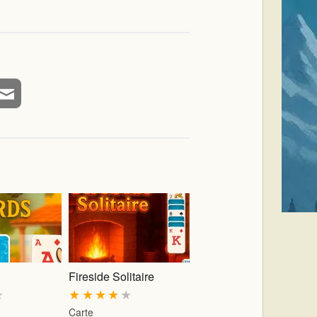
Fireside Solitaire
★
★
★
★
★
★
Carte