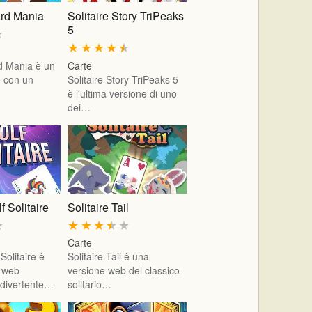
ard Mania
Solitaire Story TriPeaks
5
★
★
★
★
★
★
d Mania è un
Carte
e con un
Solitaire Story TriPeaks 5
è l'ultima versione di uno
dei…
f Solitaire
Solitaire Tail
★
★
★
★
★
★
Carte
Solitaire è
Solitaire Tail è una
e web
versione web del classico
 divertente…
solitario…