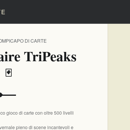
TE
OMPICAPO DI CARTE
aire TriPeaks
️ 🃏
co gioco di carte con oltre 500 livelli
vernale pieno di scene incantevoli e