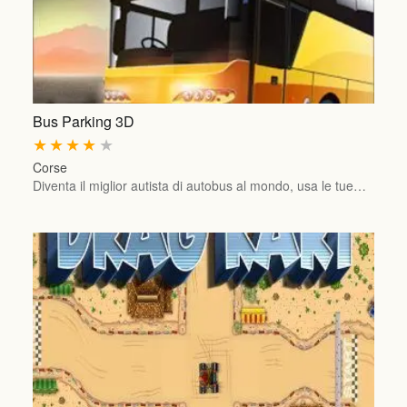
Bus Parking 3D
★
★
★
★
★
Corse
Diventa il miglior autista di autobus al mondo, usa le tue…