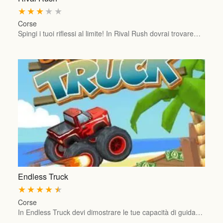
★
★
★
★
★
Corse
Spingi i tuoi riflessi al limite! In Rival Rush dovrai trovare…
Endless Truck
★
★
★
★
★
Corse
In Endless Truck devi dimostrare le tue capacità di guida…