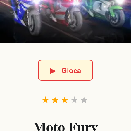
▶
Gioca
★
★
★
★
★
Moto Fury