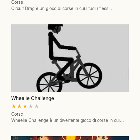
Corse
Circuit Drag è un gioco di corse in cui i tuoi riflessi…
Wheelie Challenge
★
★
★
★
★
Corse
Wheelie Challenge è un divertente gioco di corse in cui…