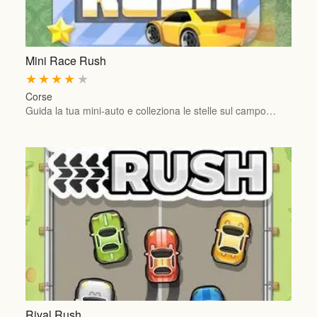
Mini Race Rush
★
★
★
★
★
Corse
Guida la tua mini-auto e colleziona le stelle sul campo…
Rival Rush