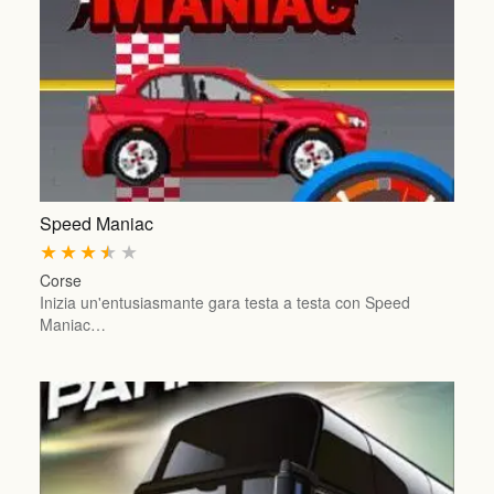
Speed Maniac
★
★
★
★
★
Corse
Inizia un'entusiasmante gara testa a testa con Speed
Maniac…