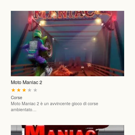
Moto Maniac 2
★
★
★
★
★
Corse
Moto Maniac 2 è un avvincente gioco di corse
ambientato…