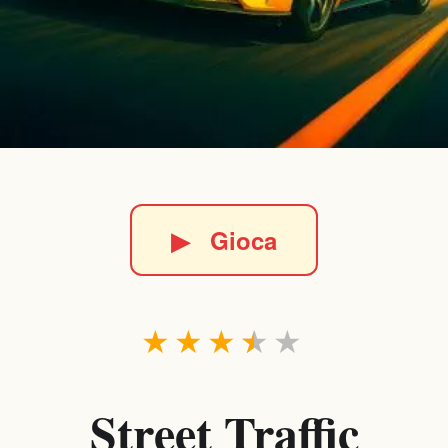
▶
Gioca
★
★
★
★
★
Street Traffic