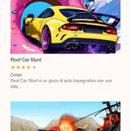
Roof Car Stunt
★
★
★
★
★
Corse
Roof Car Stunt è un gioco di auto impegnativo con uno
stile…