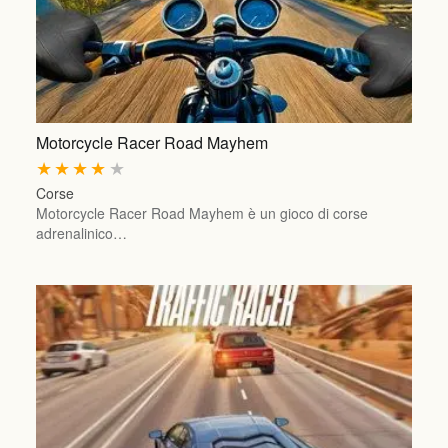
Motorcycle Racer Road Mayhem
★
★
★
★
★
Corse
Motorcycle Racer Road Mayhem è un gioco di corse
adrenalinico…