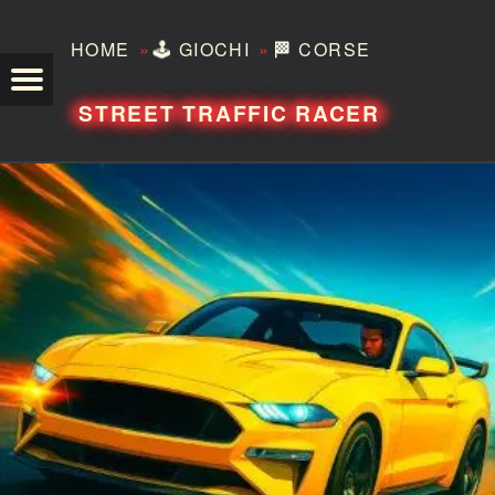
»
»
HOME
🕹️
GIOCHI
🏁
CORSE
TEZERO
STREET TRAFFIC RACER