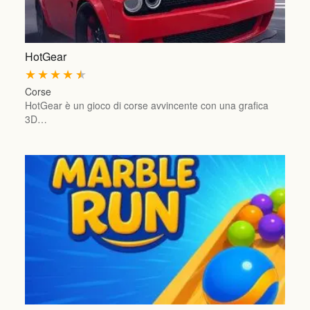
HotGear
★
★
★
★
★
Corse
HotGear è un gioco di corse avvincente con una grafica
3D…