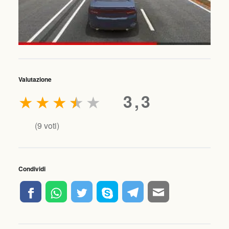
Valutazione
★
★
★
★
★
3,3
(
9
voti)
Condividi