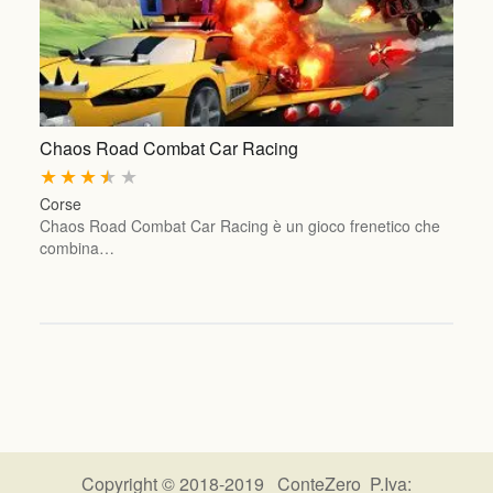
Chaos Road Combat Car Racing
★
★
★
★
★
Corse
Chaos Road Combat Car Racing è un gioco frenetico che
combina…
Copyright © 2018-2019 ConteZero P.Iva: