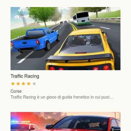
Traffic Racing
★
★
★
★
★
Corse
Traffic Racing è un gioco di guida frenetico in cui puoi…