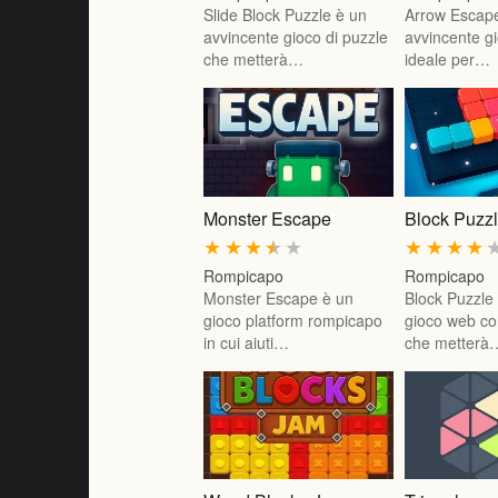
Slide Block Puzzle è un
Arrow Escap
avvincente gioco di puzzle
avvincente gi
che metterà…
ideale per…
Monster Escape
Block Puzz
★
★
★
★
★
★
★
★
★
Rompicapo
Rompicapo
Monster Escape è un
Block Puzzle
gioco platform rompicapo
gioco web co
in cui aiuti…
che metterà