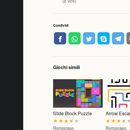
(
8
voti)
Condividi
Giochi simili
Slide Block Puzzle
Arrow Esca
★
★
★
★
★
★
★
★
★
Rompicapo
Rompicapo