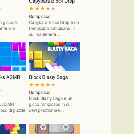
Capybara Block Drop
★
★
★
★
★
★
Rompicapo
n gioco di
Capybara Block Drop è un
tte alla
rompicapo rompicapo in
…
cui mantenere…
ocks ASMR
Block Blasty Saga
★
★
★
★
★
★
Rompicapo
Block Blasty Saga è un
ks ASMR
gioco rompicapo in cui
ioco di puzzle
devi posizionare…
…