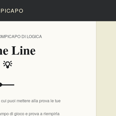
PICAPO
OMPICAPO DI LOGICA
ne Line
️ 💡
cui puoi mettere alla prova le tue
campo di gioco e prova a riempirla