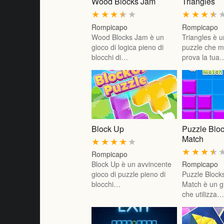
Wood Blocks Jam
Triangles
★
★
★
★
★
★
★
★
★
Rompicapo
Rompicapo
Wood Blocks Jam è un
Triangles è u
gioco di logica pieno di
puzzle che me
blocchi di…
prova la tua
Block Up
Puzzle Bl
Match
★
★
★
★
★
★
★
★
★
Rompicapo
Block Up è un avvincente
Rompicapo
gioco di puzzle pieno di
Puzzle Bloc
blocchi…
Match è un g
che utilizza