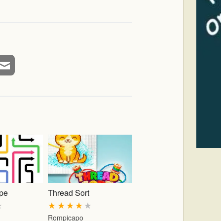
pe
Thread Sort
★
★
★
★
★
★
Rompicapo