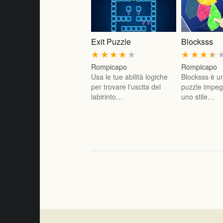
Exit Puzzle
Blocksss
★
★
★
★
★
★
★
★
★
Rompicapo
Rompicapo
Usa le tue abilità logiche
Blocksss è un
per trovare l'uscita del
puzzle impeg
labirinto…
uno stile…