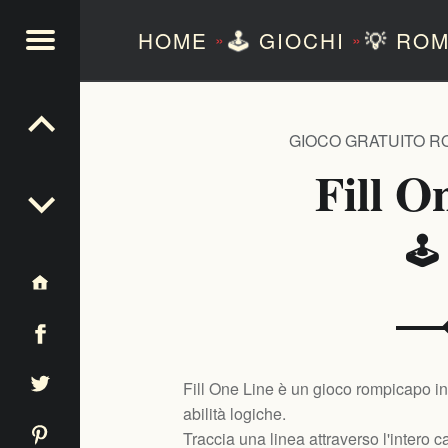
HOME
🕹️
GIOCHI
💡
ROM
»
»
NTEZERO
GIOCO GRATUITO R
Fill O
🕹
Fill One Line è un gioco rompicapo in 
abilità logiche.
Traccia una linea attraverso l'intero 