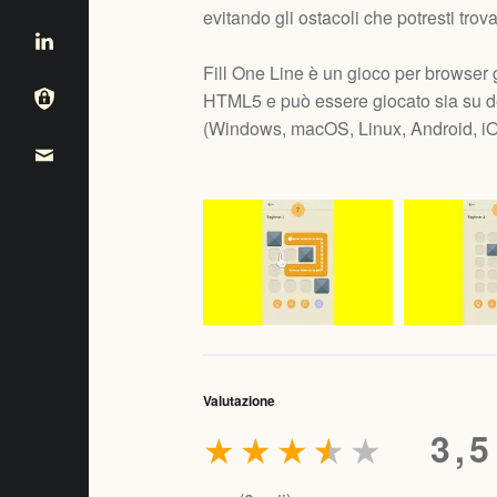
evitando gli ostacoli che potresti tro
Fill One Line è un gioco per browser g
HTML5 e può essere giocato sia su de
(
Windows, macOS, Linux, Android, i
Valutazione
★
★
★
★
★
3,5