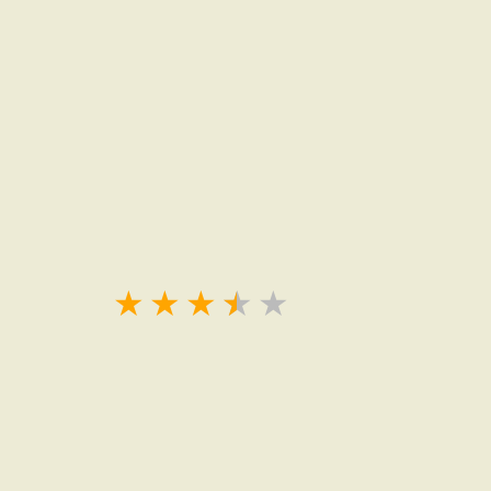
★
★
★
★
★