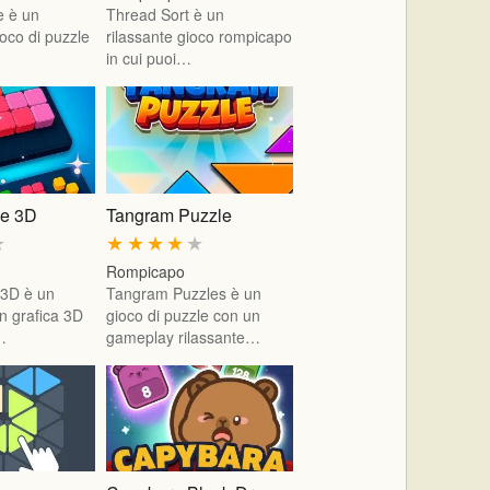
e è un
Thread Sort è un
oco di puzzle
rilassante gioco rompicapo
in cui puoi…
le 3D
Tangram Puzzle
★
★
★
★
★
★
Rompicapo
 3D è un
Tangram Puzzles è un
n grafica 3D
gioco di puzzle con un
…
gameplay rilassante…