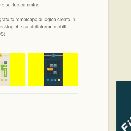
vare sul tuo cammino.
ratuito rompicapo di logica creato in
sktop che su piattaforme mobili
OS
).