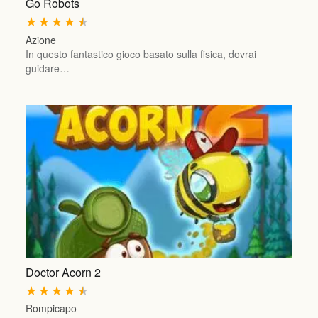
Go Robots
★
★
★
★
★
Azione
In questo fantastico gioco basato sulla fisica, dovrai
guidare…
Doctor Acorn 2
★
★
★
★
★
Rompicapo