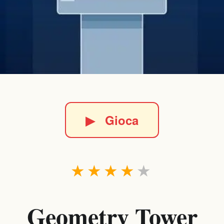
▶
Gioca
★
★
★
★
★
Geometry Tower