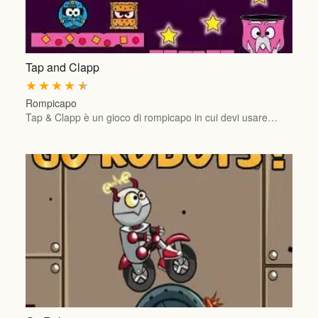
Tap and Clapp
★
★
★
★
★
Rompicapo
Tap & Clapp è un gioco di rompicapo in cui devi usare…