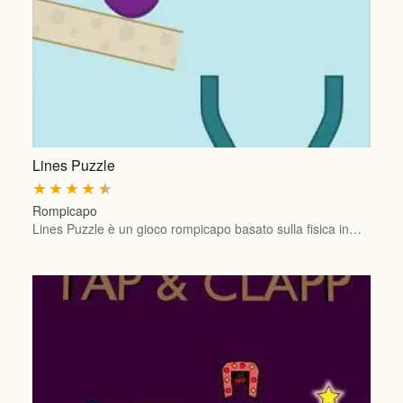
Lines Puzzle
★
★
★
★
★
Rompicapo
Lines Puzzle è un gioco rompicapo basato sulla fisica in…