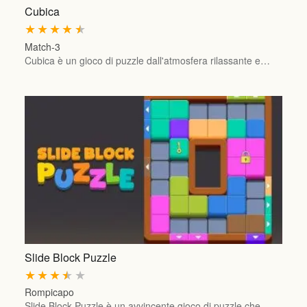
Cubica
★
★
★
★
★
Match-3
Cubica è un gioco di puzzle dall'atmosfera rilassante e…
Slide Block Puzzle
★
★
★
★
★
Rompicapo
Slide Block Puzzle è un avvincente gioco di puzzle che