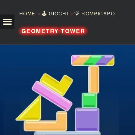
»
»
HOME
🕹️
GIOCHI
💡
ROMPICAPO
TEZERO
GEOMETRY TOWER