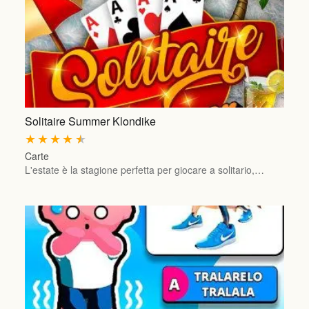
Solitaire Summer Klondike
★
★
★
★
★
Carte
L'estate è la stagione perfetta per giocare a solitario,…