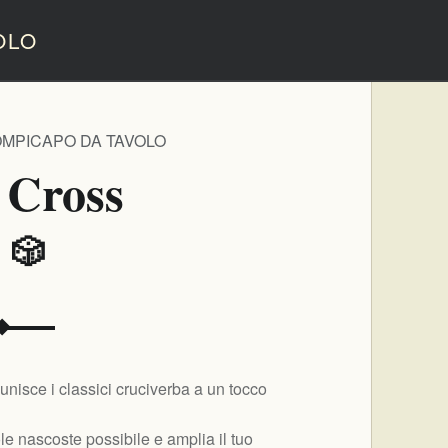
OLO
OMPICAPO DA TAVOLO
 Cross
️ 🎲
nisce i classici cruciverba a un tocco
ole nascoste possibile e amplia il tuo