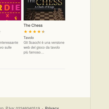
The Chess
★
★
★
★
★
★
Tavolo
interessante
Gli Scacchi è una versione
vo sulle
web del gioco da tavolo
più famoso…
ro P.Iva: 02246040519 -
Privacy