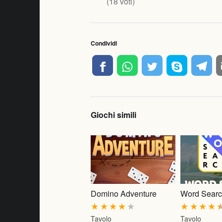
(
18
voti)
Condividi
Giochi simili
Domino Adventure
Word Sear
★
★
★
★
★
★
★
★
★
Tavolo
Tavolo