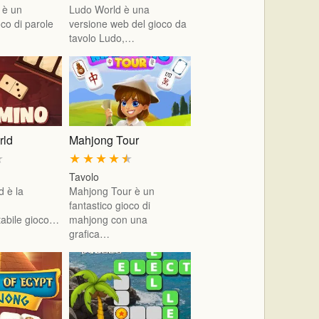
 è un
Ludo World è una
oco di parole
versione web del gioco da
tavolo Ludo,…
rld
Mahjong Tour
★
★
★
★
★
★
Tavolo
 è la
Mahjong Tour è un
b
fantastico gioco di
tabile gioco…
mahjong con una
grafica…