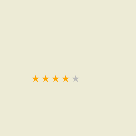
★
★
★
★
★