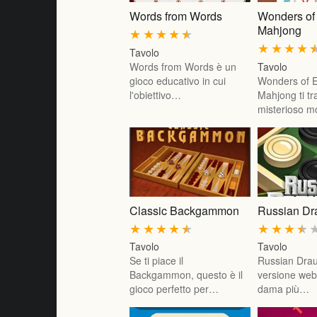
Words from Words
Wonders of
Mahjong
★
★
★
★
★
★
★
★
★
Tavolo
Words from Words è un
Tavolo
gioco educativo in cui
Wonders of 
l'obiettivo…
Mahjong ti tr
misterioso 
Classic Backgammon
Russian Dr
★
★
★
★
★
★
★
★
★
Tavolo
Tavolo
Se ti piace il
Russian Drau
Backgammon, questo è il
versione web 
gioco perfetto per…
dama più…