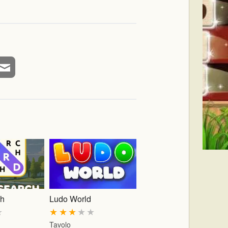
ch
Ludo World
★
★
★
★
★
★
Tavolo