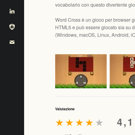
vocabolario con questo divertente gi
Word Cross è un gioco per browser gr
HTML5 e può essere giocato sia su de
(
Windows, macOS, Linux, Android, i
Valutazione
★
★
★
★
★
4,1