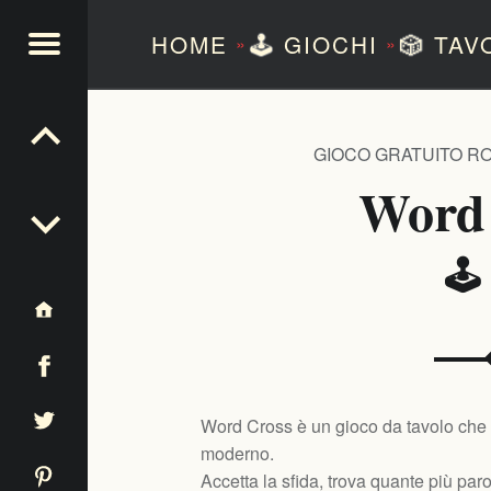
HOME
🕹️
GIOCHI
🎲
TAV
»
»
NTEZERO
GIOCO GRATUITO R
Word
🕹
Word Cross è un gioco da tavolo che u
moderno.
Accetta la sfida, trova quante più par