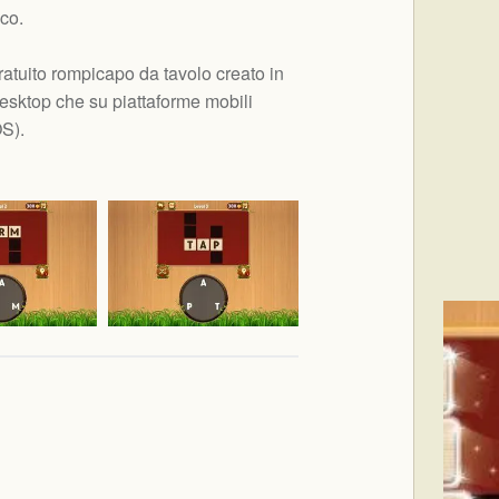
oco.
atuito rompicapo da tavolo creato in
sktop che su piattaforme mobili
OS
).