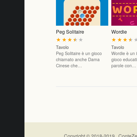
Peg Solitaire
Wordie
★
★
★
★
★
★
★
★
★
Tavolo
Tavolo
Peg Solitaire è un gioco
Wordie è un 
chiamato anche Dama
gioco educati
Cinese che…
parole con…
Copyright © 2018-2019 ConteZe