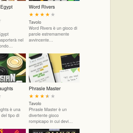
 Egypt
Word Rivers
★
★
★
★
★
★
Tavolo
Word Rivers è un gioco di
Egypt
parole estremamente
asporterà nel
avvincente…
mondo…
aughts
Phrasle Master
★
★
★
★
★
★
Tavolo
ghts è una
Phrasle Master è un
del tipo di
divertente gioco
rompicapo in cui devi…