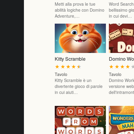
Metti alla prova le tue
Word Search
abilità logiche con Domino
bellissimo gi
Adventure,…
in cui devi…
Kitty Scramble
Domino Wo
★
★
★
★
★
★
★
★
★
Tavolo
Tavolo
Kitty Scramble è un
Domino World
divertente gioco di parole
versione we
in cui aiuti…
dell'intramon