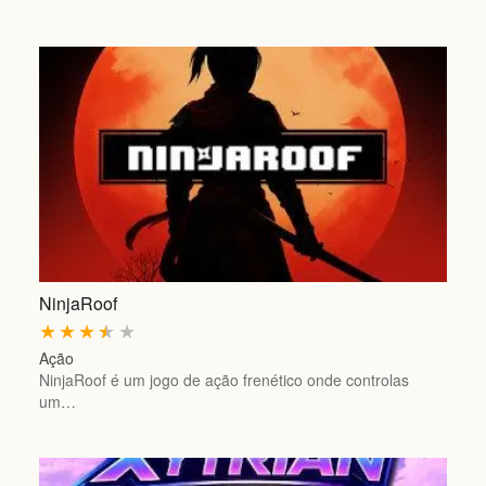
NinjaRoof
★
★
★
★
★
Ação
NinjaRoof é um jogo de ação frenético onde controlas
um…