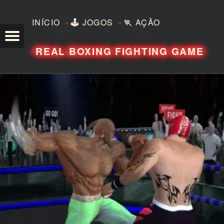
»
»
INÍCIO
🕹️
JOGOS
🏃
AÇÃO
TEZERO
REAL BOXING FIGHTING GAME