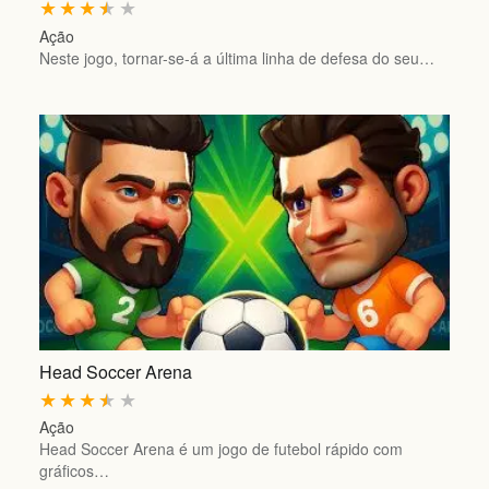
★
★
★
★
★
Ação
Neste jogo, tornar-se-á a última linha de defesa do seu…
Head Soccer Arena
★
★
★
★
★
Ação
Head Soccer Arena é um jogo de futebol rápido com
gráficos…