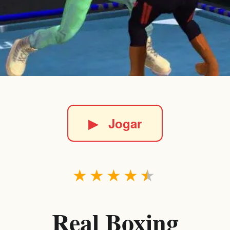
▶
Jogar
★
★
★
★
★
Real Boxing