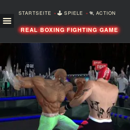
»
»
STARTSEITE
🕹️
SPIELE
🏃
ACTION
TEZERO
REAL BOXING FIGHTING GAME