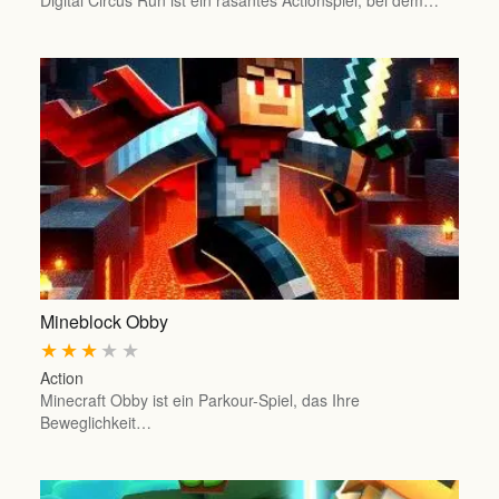
Digital Circus Run ist ein rasantes Actionspiel, bei dem…
Mineblock Obby
★
★
★
★
★
Action
Minecraft Obby ist ein Parkour-Spiel, das Ihre
Beweglichkeit…