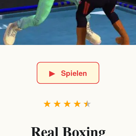
▶
Spielen
★
★
★
★
★
Real Boxing