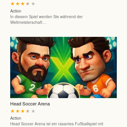
★
★
★
★
★
Action
In diesem Spiel werden Sie während der
Weltmeisterschaft…
Head Soccer Arena
★
★
★
★
★
Action
Head Soccer Arena ist ein rasantes Fußballspiel mit