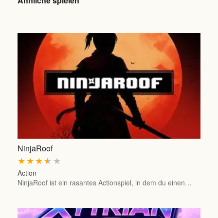
Ähnliche spielen
NinjaRoof
★
★
★
★
★
Action
NinjaRoof ist ein rasantes Actionspiel, in dem du einen…