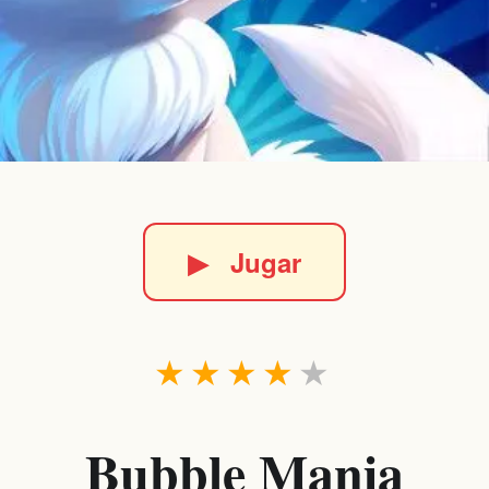
▶
Jugar
★
★
★
★
★
Bubble Mania