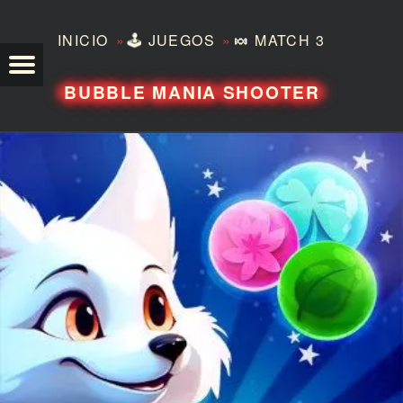
»
»
INICIO
🕹️
JUEGOS
🍬
MATCH 3
TEZERO
BUBBLE MANIA SHOOTER