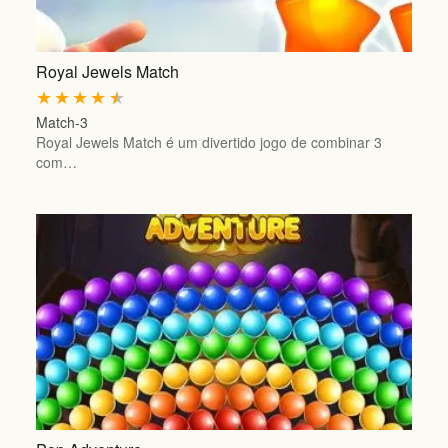
Royal Jewels Match
★
★
★
★
★
Match-3
Royal Jewels Match é um divertido jogo de combinar 3
com…