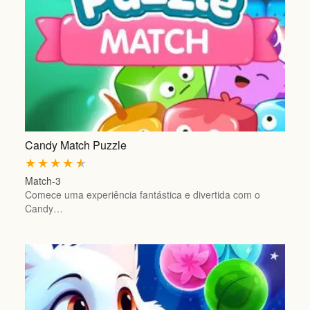
Candy Match Puzzle
★
★
★
★
★
Match-3
Comece uma experiência fantástica e divertida com o
Candy…