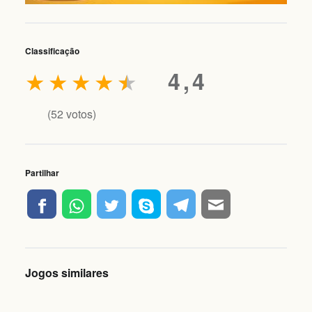
Classificação
★
★
★
★
★
4,4
(
52
votos)
Partilhar
Jogos similares