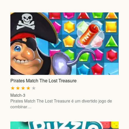
Pirates Match The Lost Treasure
★
★
★
★
★
Match-3
Pirates Match The Lost Treasure é um divertido jogo de
combinar…