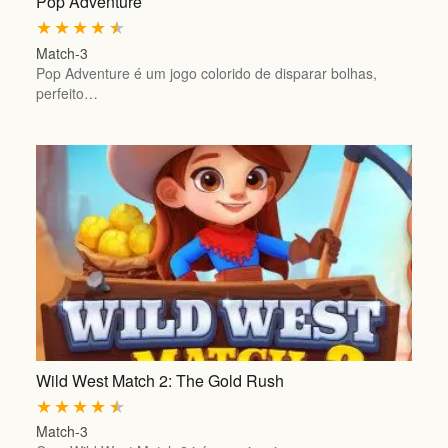
Pop Adventure
★
★
★
★
★
Match-3
Pop Adventure é um jogo colorido de disparar bolhas,
perfeito…
Wild West Match 2: The Gold Rush
★
★
★
★
★
Match-3