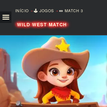
»
»
INÍCIO
🕹️
JOGOS
🍬
MATCH 3
TEZERO
WILD WEST MATCH