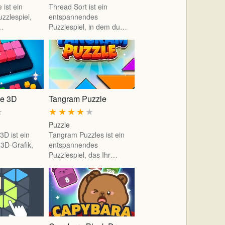
 ist ein
Thread Sort ist ein
zzlespiel,
entspannendes
e…
Puzzlespiel, in dem du…
le 3D
Tangram Puzzle
★
★
★
★
★
★
Puzzle
3D ist ein
Tangram Puzzles ist ein
 3D-Grafik,
entspannendes
Puzzlespiel, das Ihr…