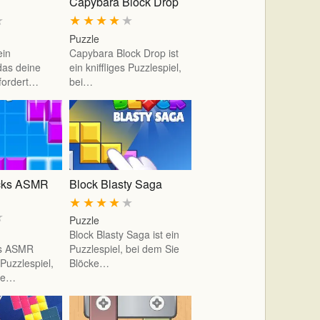
Capybara Block Drop
★
★
★
★
★
★
Puzzle
ein
Capybara Block Drop ist
das deine
ein kniffliges Puzzlespiel,
fordert…
bei…
ocks ASMR
Block Blasty Saga
★
★
★
★
★
★
Puzzle
Block Blasty Saga ist ein
ks ASMR
Puzzlespiel, bei dem Sie
 Puzzlespiel,
Blöcke…
che…