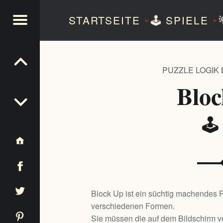
STARTSEITE
🕹️
SPIELE
»
»
NTEZERO
PUZZLE LOGIK
Blo
🕹
Block Up ist ein süchtig machendes P
verschiedenen Formen.
Sie müssen die auf dem Bildschirm 