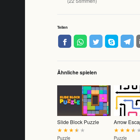
(
22
Stimmen)
Teilen
Ähnliche spielen
Slide Block Puzzle
Arrow Esca
★
★
★
★
★
★
★
★
★
Puzzle
Puzzle