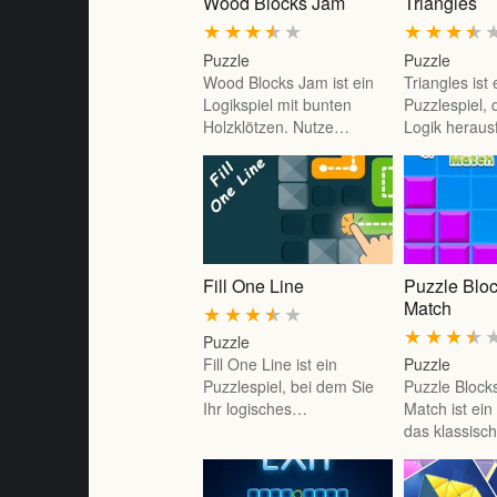
Wood Blocks Jam
Triangles
★
★
★
★
★
★
★
★
★
Puzzle
Puzzle
Wood Blocks Jam ist ein
Triangles ist 
Logikspiel mit bunten
Puzzlespiel, 
Holzklötzen. Nutze…
Logik heraus
Fill One Line
Puzzle Bl
Match
★
★
★
★
★
★
★
★
★
Puzzle
Fill One Line ist ein
Puzzle
Puzzlespiel, bei dem Sie
Puzzle Bloc
Ihr logisches…
Match ist ein
das klassis