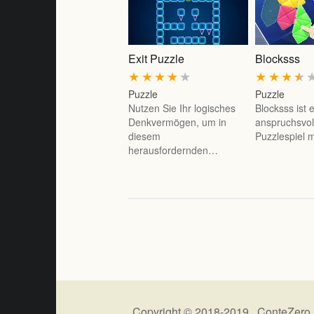
Exit Puzzle
Blocksss
★
★
★
★
★
★
★
★
★
Puzzle
Puzzle
Nutzen Sie Ihr logisches
Blocksss ist 
Denkvermögen, um in
anspruchsvol
diesem
Puzzlespiel 
herausfordernden…
Copyright © 2018-2019 ConteZero