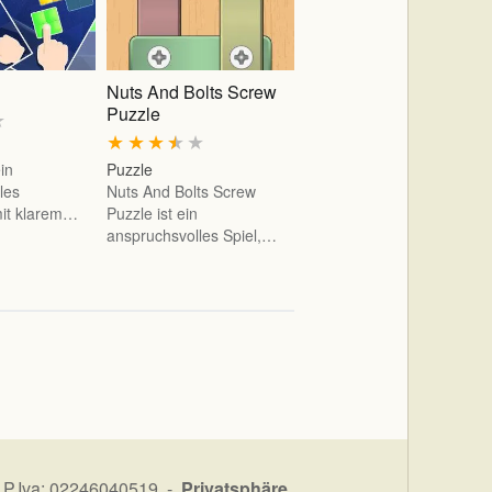
Nuts And Bolts Screw
Puzzle
★
★
★
★
★
★
ein
Puzzle
les
Nuts And Bolts Screw
mit klarem…
Puzzle ist ein
anspruchsvolles Spiel,…
 P.Iva: 02246040519 -
Privatsphäre