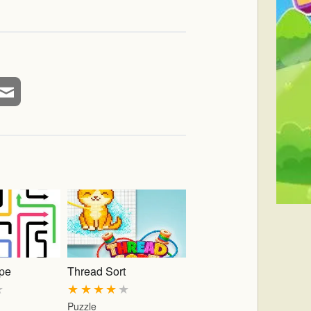
pe
Thread Sort
★
★
★
★
★
★
Puzzle