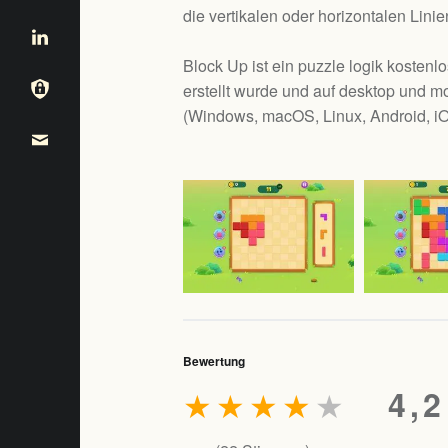
die vertikalen oder horizontalen Lin
Block Up ist ein puzzle logik kosten
erstellt wurde und auf desktop und mo
(
Windows, macOS, Linux, Android, i
Bewertung
★
★
★
★
★
4,2