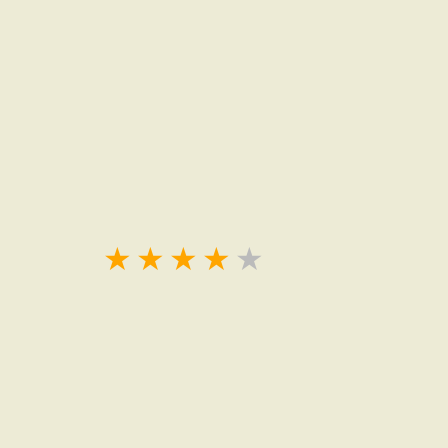
★
★
★
★
★