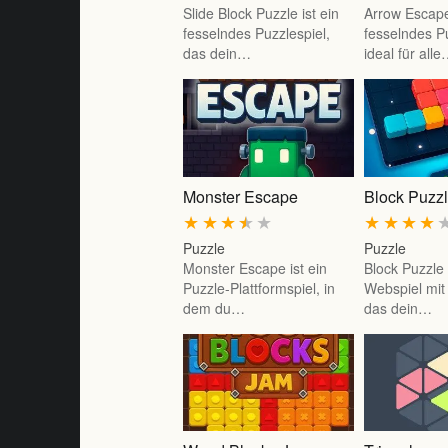
Slide Block Puzzle ist ein
Arrow Escape
fesselndes Puzzlespiel,
fesselndes Pu
das dein…
ideal für all
Monster Escape
Block Puzz
★
★
★
★
★
★
★
★
★
Puzzle
Puzzle
Monster Escape ist ein
Block Puzzle 
Puzzle-Plattformspiel, in
Webspiel mit
dem du…
das dein…