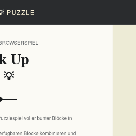
💡
PUZZLE
 BROWSERSPIEL
ck Up
️ 💡
uzzlespiel voller bunter Blöcke in
verfügbaren Blöcke kombinieren und