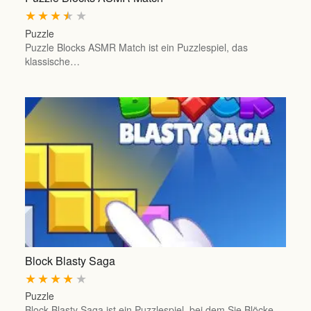
★
★
★
★
★
Puzzle
Puzzle Blocks ASMR Match ist ein Puzzlespiel, das
klassische…
Block Blasty Saga
★
★
★
★
★
Puzzle
Block Blasty Saga ist ein Puzzlespiel, bei dem Sie Blöcke…