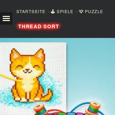
»
»
STARTSEITE
🕹️
SPIELE
💡
PUZZLE
TEZERO
THREAD SORT