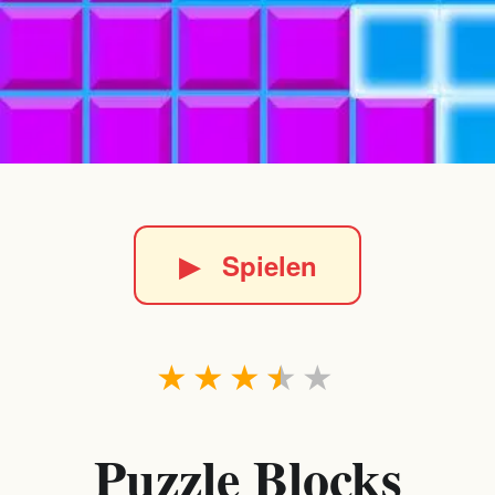
▶
Spielen
★
★
★
★
★
Puzzle Blocks