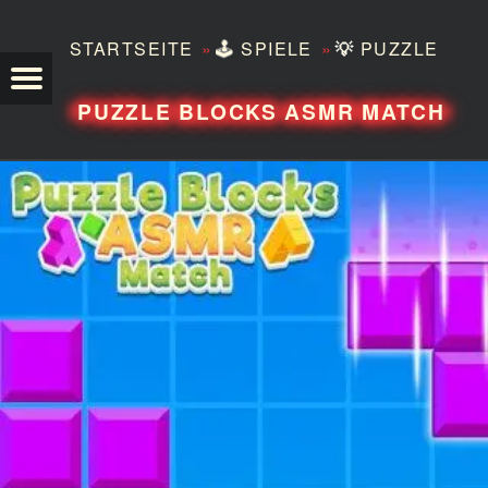
»
»
STARTSEITE
🕹️
SPIELE
💡
PUZZLE
TEZERO
PUZZLE BLOCKS ASMR MATCH