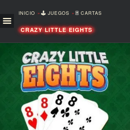
»
»
INICIO
🕹️
JUEGOS
🃏
CARTAS
TEZERO
CRAZY LITTLE EIGHTS