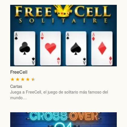
FreeCell
★
★
★
★
★
Cartas
Juega a FreeCell, el juego de solitario más famoso del
mundo…