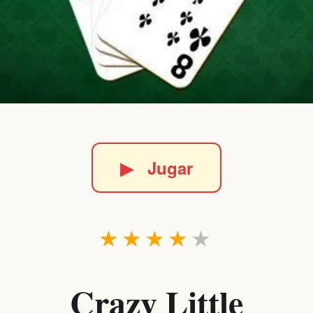
▶
Jugar
★
★
★
★
★
Crazy Little