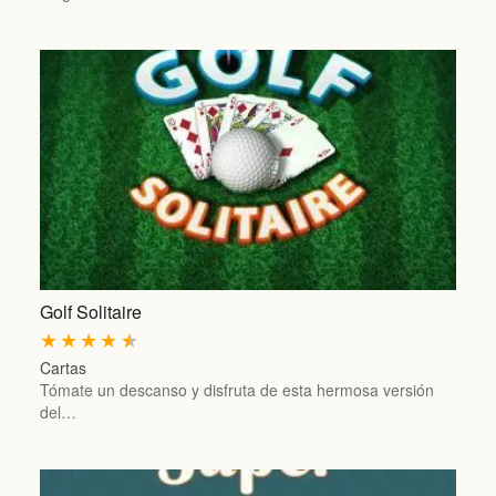
Golf Solitaire
★
★
★
★
★
Cartas
Tómate un descanso y disfruta de esta hermosa versión
del…