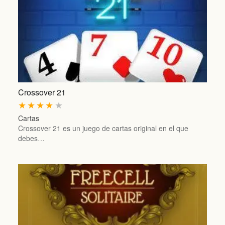
Crossover 21
★
★
★
★
★
Cartas
Crossover 21 es un juego de cartas original en el que
debes…