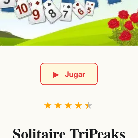
▶
Jugar
★
★
★
★
★
Solitaire TriPeaks