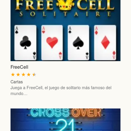
FreeCell
★
★
★
★
★
Cartas
Juega a FreeCell, el juego de solitario más famoso del
mundo…