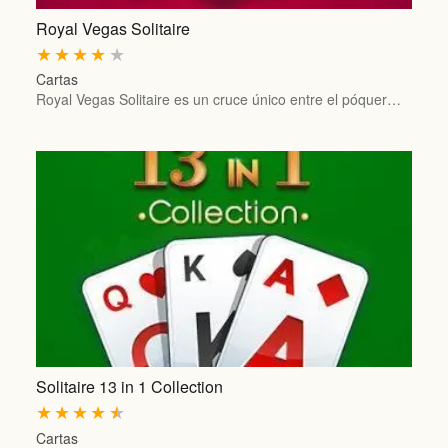
Royal Vegas Solitaire
★
★
★
★
★
Cartas
Royal Vegas Solitaire es un cruce único entre el póquer…
Solitaire 13 in 1 Collection
★
★
★
★
★
Cartas