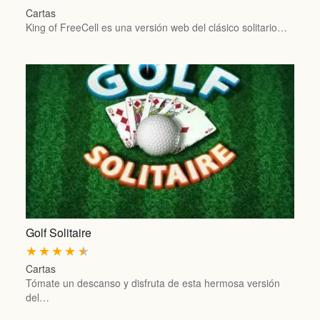
Cartas
King of FreeCell es una versión web del clásico solitario…
Golf Solitaire
★
★
★
★
★
Cartas
Tómate un descanso y disfruta de esta hermosa versión
del…