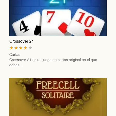
Crossover 21
★
★
★
★
★
Cartas
Crossover 21 es un juego de cartas original en el que
debes…