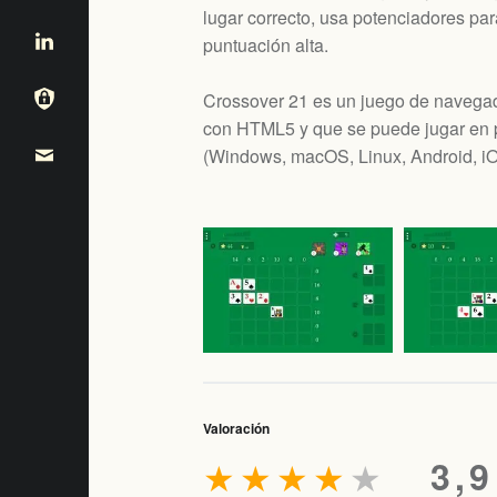
lugar correcto, usa potenciadores pa
puntuación alta.
Crossover 21 es un juego de navegado
con HTML5 y que se puede jugar en p
(
Windows, macOS, Linux, Android, i
Valoración
★
★
★
★
★
3,9