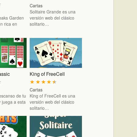
★
Cartas
Solitaire Grande es una
iPeaks Garden
versión web del clásico
n rica en
solitario…
assic
King of FreeCell
★
★
★
★
★
★
Cartas
escanso de tu
King of FreeCell es una
 y juega a esta
versión web del clásico
solitario…