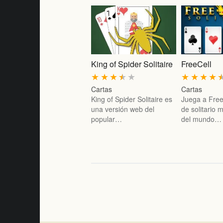
King of Spider Solitaire
FreeCell
★
★
★
★
★
★
★
★
★
Cartas
Cartas
King of Spider Solitaire es
Juega a FreeC
una versión web del
de solitario
popular…
del mundo…