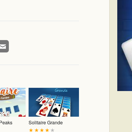
riPeaks
Solitaire Grande
★
★
★
★
★