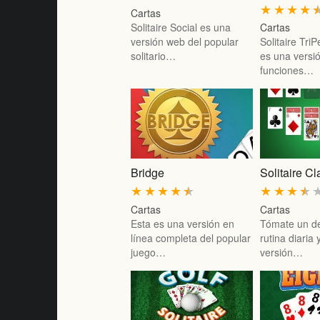
★
★
★
★
Cartas
Solitaire Social es una
Cartas
versión web del popular
Solitaire Tr
solitario…
es una versió
funciones…
Bridge
Solitaire Cl
★
★
★
★
★
★
★
★
★
Cartas
Cartas
Esta es una versión en
Tómate un d
línea completa del popular
rutina diaria
juego…
versión…