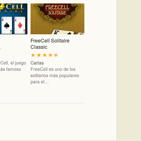
FreeCell Solitaire
Classic
★
★
★
★
★
★
ell, el juego
Cartas
 más famoso
FreeCell es uno de los
solitarios más populares
para el…