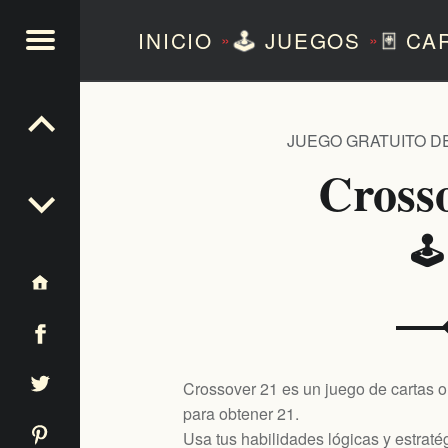
INICIO
🕹️
JUEGOS
🃏
CA
»
»
NTEZERO
JUEGO GRATUITO D
Cross
🕹
Crossover 21 es un juego de cartas or
para obtener 21.
Usa tus habilidades lógicas y estratég