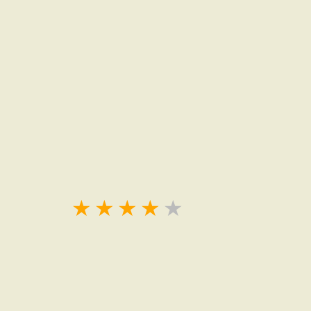
★
★
★
★
★