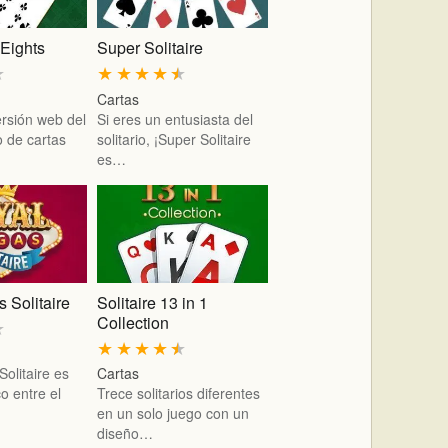
 Eights
Super Solitaire
★
★
★
★
★
★
Cartas
rsión web del
Si eres un entusiasta del
o de cartas
solitario, ¡Super Solitaire
es…
 Solitaire
Solitaire 13 in 1
Collection
★
★
★
★
★
★
olitaire es
Cartas
o entre el
Trece solitarios diferentes
en un solo juego con un
diseño…