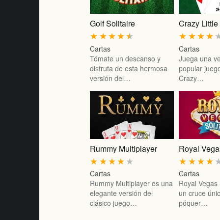
Golf Solitaire
Crazy Little
★
★
★
★
★
★
★
★
★
Cartas
Cartas
Tómate un descanso y
Juega una ve
disfruta de esta hermosa
popular jueg
versión del…
Crazy…
Rummy Multiplayer
Royal Vegas
★
★
★
★
★
★
★
★
★
Cartas
Cartas
Rummy Multiplayer es una
Royal Vegas S
elegante versión del
un cruce únic
clásico juego…
póquer…