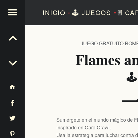
INICIO
🕹️
JUEGOS
🃏
CA
»
»
NTEZERO
JUEGO GRATUITO ROM
Flames a
🕹
Sumérgete en el mundo mágico de Fl
inspirado en Card Crawl.
Usa la estrategia para luchar contra 