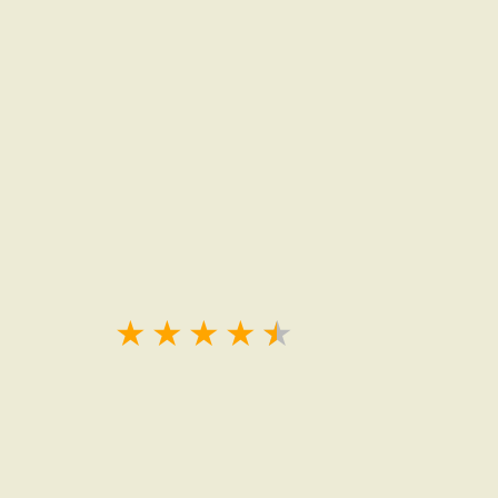
★
★
★
★
★