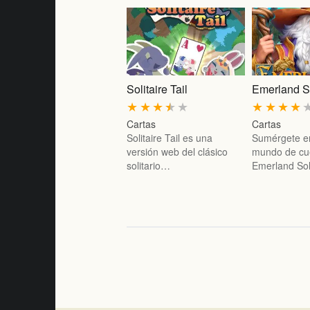
Solitaire Tail
Emerland So
★
★
★
★
★
★
★
★
★
Cartas
Cartas
Solitaire Tail es una
Sumérgete e
versión web del clásico
mundo de cu
solitario…
Emerland Sol