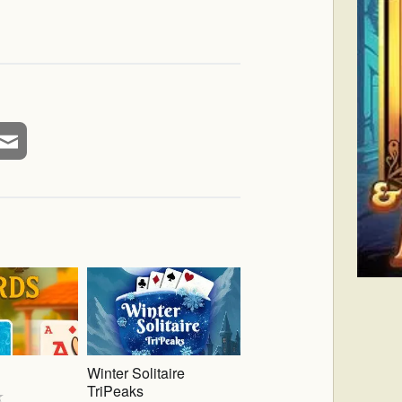
Winter Solitaire
TriPeaks
★