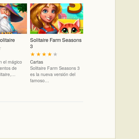
litaire
Solitaire Farm Seasons
3
★
★
★
★
★
★
n el mágico
Cartas
entos de
Solitaire Farm Seasons 3
itaire,…
es la nueva versión del
famoso…