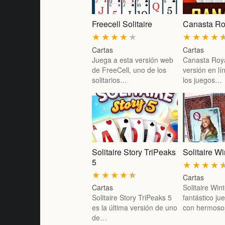
Freecell Solitaire
Canasta Ro
★
★
★
★
★
★
★
★
★
Cartas
Cartas
Juega a esta versión web
Canasta Roya
de FreeCell, uno de los
versión en l
solitarios…
los juegos…
Solitaire Story TriPeaks
Solitaire Wi
5
★
★
★
★
★
★
★
★
★
Cartas
Cartas
Solitaire Win
Solitaire Story TriPeaks 5
fantástico ju
es la última versión de uno
con hermos
de…