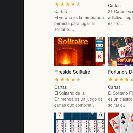
★
★
★
★
★
Cartas
Cartas
21 Cards es u
El verano es la temporada
adictivo jueg
perfecta para jugar al
estilo…
solitario.…
Fireside Solitaire
Fortune's D
★
★
★
★
★
★
★
★
★
Cartas
Cartas
El Solitario de la
El Solitario 
Chimenea es un juego de
es un clásico
cartas que combina…
solitario…