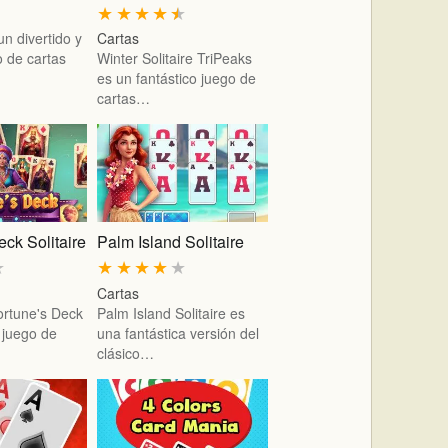
★
★
★
★
★
n divertido y
Cartas
o de cartas
Winter Solitaire TriPeaks
es un fantástico juego de
cartas…
eck Solitaire
Palm Island Solitaire
★
★
★
★
★
★
Cartas
Fortune's Deck
Palm Island Solitaire es
 juego de
una fantástica versión del
clásico…