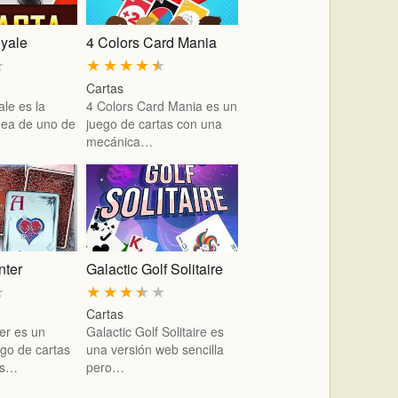
yale
4 Colors Card Mania
★
★
★
★
★
★
Cartas
le es la
4 Colors Card Mania es un
ínea de uno de
juego de cartas con una
mecánica…
nter
Galactic Golf Solitaire
★
★
★
★
★
★
Cartas
ter es un
Galactic Golf Solitaire es
ego de cartas
una versión web sencilla
os…
pero…