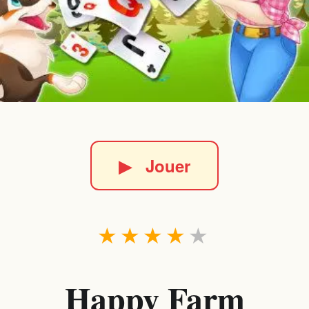
▶
Jouer
★
★
★
★
★
Happy Farm