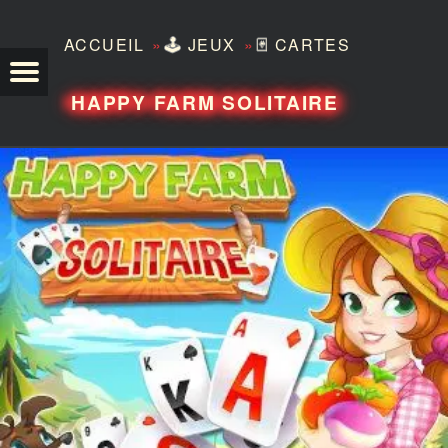
»
»
ACCUEIL
🕹️
JEUX
🃏
CARTES
TEZERO
HAPPY FARM SOLITAIRE