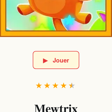
▶
Jouer
★
★
★
★
★
Mewtrix