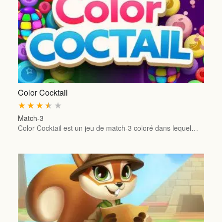
Color Cocktail
★
★
★
★
★
Match-3
Color Cocktail est un jeu de match-3 coloré dans lequel…