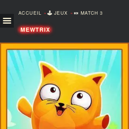
»
»
ACCUEIL
🕹️
JEUX
🍬
MATCH 3
TEZERO
MEWTRIX