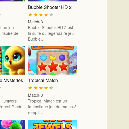
Bubble Shooter HD 2
★
★
★
★
★
★
Match-3
t un jeu
Bubble Shooter HD 2 est
 inspiré de
la suite du légendaire jeu
Bubble…
e Mysteries
Tropical Match
★
★
★
★
★
★
Match-3
 l'univers
Tropical Match est un
Forest Glade
fantastique jeu de match-3
rempli…