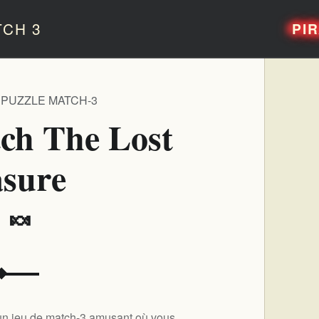
CH 3
PI
 PUZZLE MATCH-3
tch The Lost
asure
️ 🍬
 un jeu de match-3 amusant où vous