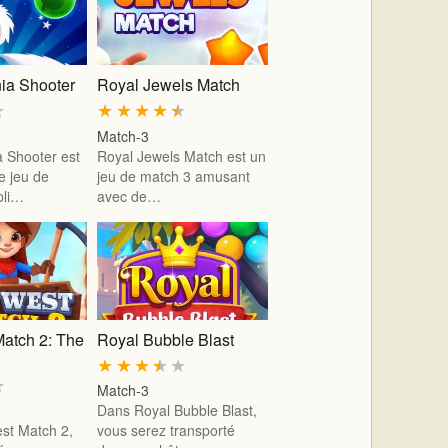
ia Shooter
Royal Jewels Match
★
★
★
★
★
★
Match-3
 Shooter est
Royal Jewels Match est un
e jeu de
jeu de match 3 amusant
pli…
avec de…
Match 2: The
Royal Bubble Blast
★
★
★
★
★
★
Match-3
Dans Royal Bubble Blast,
st Match 2,
vous serez transporté