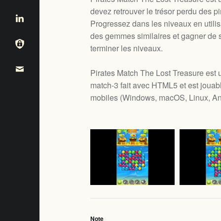
devez retrouver le trésor perdu des pi
Progressez dans les niveaux en utili
des gemmes similaires et gagner de 
terminer les niveaux.
Pirates Match The Lost Treasure est u
match-3 fait avec HTML5 et est jouab
mobiles (
Windows, macOS, Linux, An
Note