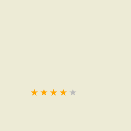
★
★
★
★
★