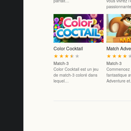
parfait…
vous vivrez 
passionnan
Color Cocktail
Match Adve
★
★
★
★
★
★
★
★
★
Match-3
Match-3
Color Cocktail est un jeu
Commencez 
de match-3 coloré dans
fantastique 
lequel…
Adventure e