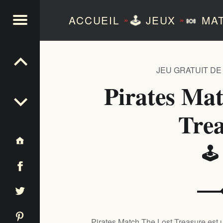
ACCUEIL
🕹️
JEUX
🍬
MAT
»
»
NTEZERO
JEU GRATUIT DE
Pirates Ma
Tre
🕹
Pirates Match The Lost Treasure est