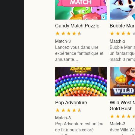
Candy Match Puzzle
Bubble Man
★
★
★
★
★
★
★
★
★
Match-3
Match-3
Lancez-vous dans une
Bubble Mania
expérience fantastique et
un fantastiqu
amusante…
match 3 rem
Pop Adventure
Wild West 
Gold Rush
★
★
★
★
★
★
★
★
★
Match-3
Pop Adventure est un jeu
Match-3
de tir à bulles coloré
Avec Wild We