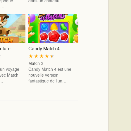
l'époque
dans un château…
te…
nture
Candy Match 4
★
★
★
★
★
★
Match-3
un voyage
Candy Match 4 est une
avec Match
nouvelle version
t…
fantastique de l'un…