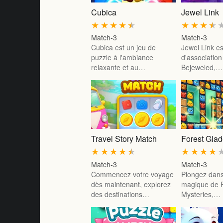
Cubica
Jewel Link
★
★
★
★
★
★
★
★
★
Match-3
Match-3
Cubica est un jeu de
Jewel Link es
puzzle à l'ambiance
d'association
relaxante et au…
Bejeweled,…
Travel Story Match
Forest Glad
★
★
★
★
★
★
★
★
★
Match-3
Match-3
Commencez votre voyage
Plongez dans
dès maintenant, explorez
magique de 
des destinations…
Mysteries,…