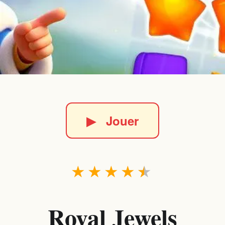
▶
Jouer
★
★
★
★
★
Royal Jewels