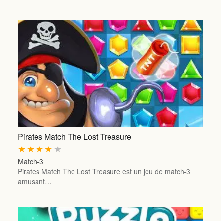
Pirates Match The Lost Treasure
★
★
★
★
★
Match-3
Pirates Match The Lost Treasure est un jeu de match-3
amusant…