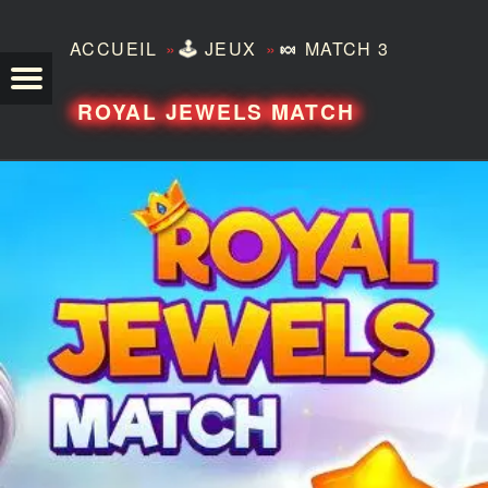
»
»
ACCUEIL
🕹️
JEUX
🍬
MATCH 3
TEZERO
ROYAL JEWELS MATCH