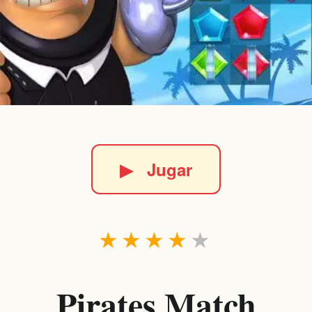
▶
Jugar
★
★
★
★
★
Pirates Match