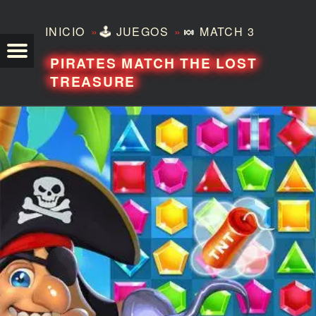
»
»
INICIO
🕹️
JUEGOS
🍬
MATCH 3
TEZERO
PIRATES MATCH THE LOST
TREASURE