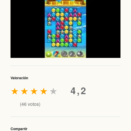
Valoración
★
★
★
★
★
4,2
(
46
votos)
Compartir