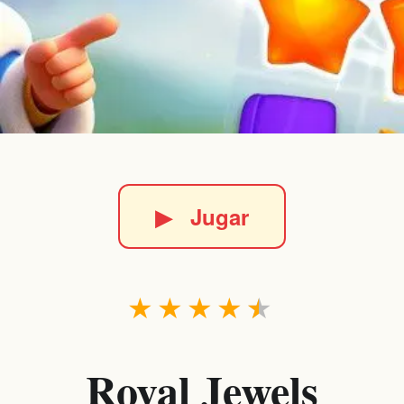
▶
Jugar
★
★
★
★
★
Royal Jewels