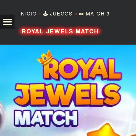
»
»
INICIO
🕹️
JUEGOS
🍬
MATCH 3
TEZERO
ROYAL JEWELS MATCH