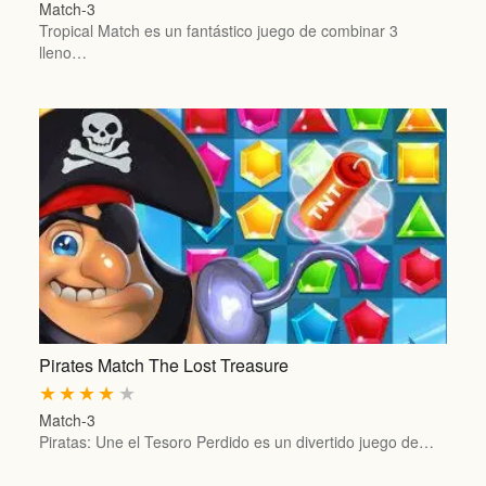
Match-3
Tropical Match es un fantástico juego de combinar 3
lleno…
Pirates Match The Lost Treasure
★
★
★
★
★
Match-3
Piratas: Une el Tesoro Perdido es un divertido juego de…