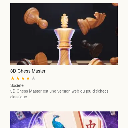
3D Chess Master
★
★
★
★
★
Société
3D Chess Master est une version web du jeu d'échecs
classique…