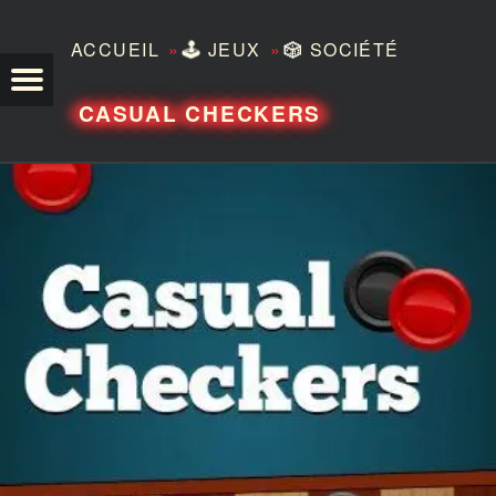
»
»
ACCUEIL
🕹️
JEUX
🎲
SOCIÉTÉ
TEZERO
CASUAL CHECKERS