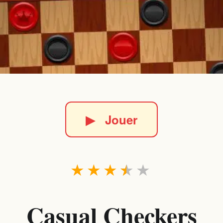
▶
Jouer
★
★
★
★
★
Casual Checkers