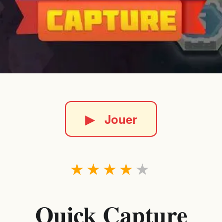
▶
Jouer
★
★
★
★
★
Quick Capture