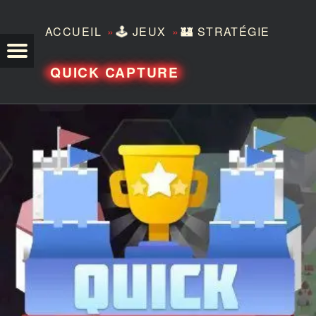
»
»
ACCUEIL
🕹️
JEUX
🏰
STRATÉGIE
TEZERO
QUICK CAPTURE