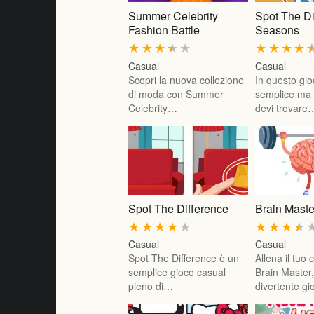
Summer Celebrity
Spot The Di
Fashion Battle
Seasons
★
★
★
★
★
★
★
★
★
Casual
Casual
Scopri la nuova collezione
In questo gi
di moda con Summer
semplice ma 
Celebrity…
devi trovare
Spot The Difference
Brain Maste
★
★
★
★
★
★
★
★
★
Casual
Casual
Spot The Difference è un
Allena il tuo 
semplice gioco casual
Brain Master
pieno di…
divertente g