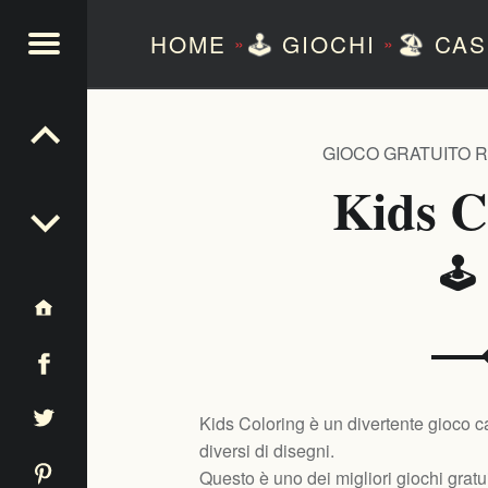
HOME
🕹️
GIOCHI
🏖️
CAS
»
»
NTEZERO
GIOCO GRATUITO 
Kids C
🕹️
Kids Coloring è un divertente gioco ca
diversi di disegni.
Questo è uno dei migliori giochi gratui