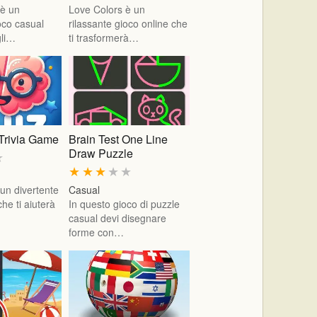
 è un
Love Colors è un
oco casual
rilassante gioco online che
gli…
ti trasformerà…
Trivia Game
Brain Test One Line
Draw Puzzle
★
★
★
★
★
★
un divertente
Casual
che ti aiuterà
In questo gioco di puzzle
casual devi disegnare
forme con…