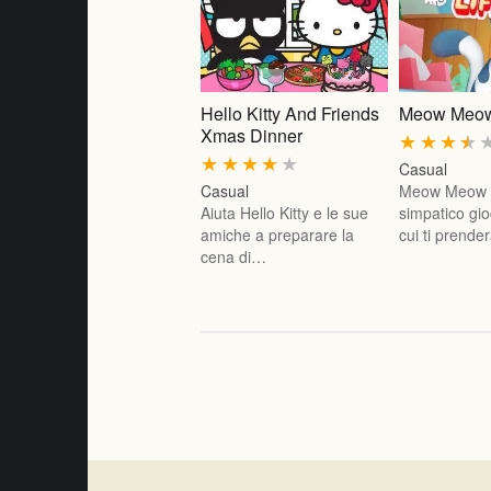
Hello Kitty And Friends
Meow Meow
Xmas Dinner
★
★
★
★
★
★
★
★
★
Casual
Casual
Meow Meow L
Aiuta Hello Kitty e le sue
simpatico gio
amiche a preparare la
cui ti prende
cena di…