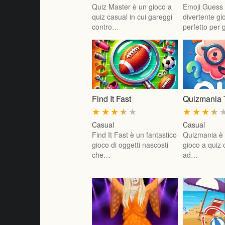
Quiz Master è un gioco a
Emoji Guess
quiz casual in cui gareggi
divertente gi
contro…
perfetto per 
Find It Fast
Quizmania 
★
★
★
★
★
★
★
★
★
Casual
Casual
Find It Fast è un fantastico
Quizmania è 
gioco di oggetti nascosti
gioco a quiz 
che…
ad…