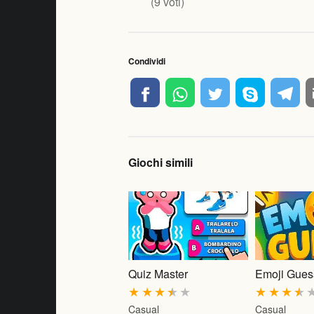
(
9
voti)
Condividi
Giochi simili
Quiz Master
Emoji Gues
★
★
★
★
★
★
★
★
★
Casual
Casual