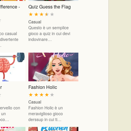
fference -
Quiz Guess the Flag
★
★
★
★
★
★
Casual
Questo è un semplice
oco casual
gioco a quiz in cui devi
divertente
indovinare…
…
r
Fashion Holic
★
★
★
★
★
★
Casual
cervello con
Fashion Holic è un
, un
meraviglioso gioco
ioco…
derssup in cui ti…