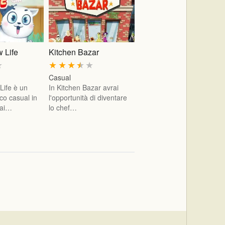
 Life
Kitchen Bazar
★
★
★
★
★
★
Casual
ife è un
In Kitchen Bazar avrai
co casual in
l'opportunità di diventare
rai…
lo chef…