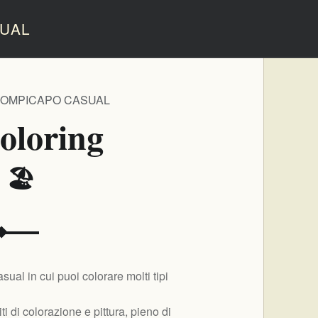
UAL
ROMPICAPO CASUAL
oloring
 🏖️
sual in cui puoi colorare molti tipi
ti di colorazione e pittura, pieno di