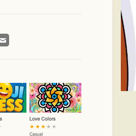
s
Love Colors
★
★
★
★
★
★
Casual