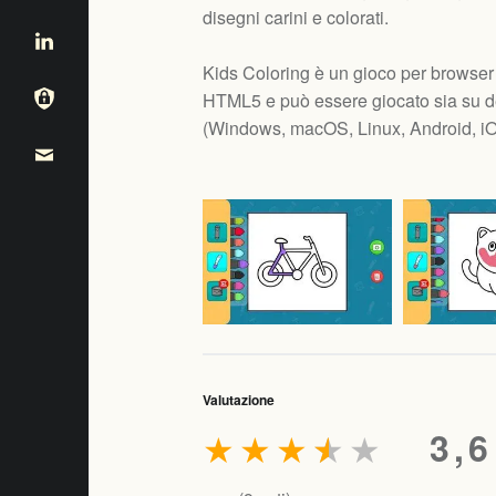
disegni carini e colorati.
Kids Coloring è un gioco per browser
HTML5 e può essere giocato sia su de
(
Windows, macOS, Linux, Android, i
Valutazione
★
★
★
★
★
3,6