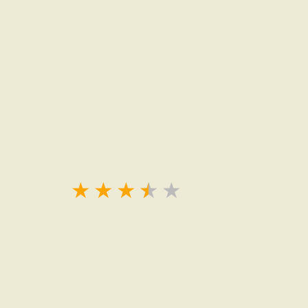
★
★
★
★
★