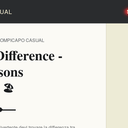
UAL
ROMPICAPO CASUAL
ifference -
sons
 🏖️
ertente devi trovare la differenza tra