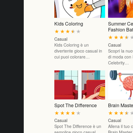
Kids Coloring
Summer Cel
Fashion Bat
★
★
★
★
★
★
★
★
★
Casual
Kids Coloring è un
Casual
divertente gioco casual in
Scopri la nuo
cui puoi colorare…
di moda con
Celebrity…
Spot The Difference
Brain Maste
★
★
★
★
★
★
★
★
★
Casual
Casual
Spot The Difference è un
Allena il tuo 
semplice gioco casual
Brain Master