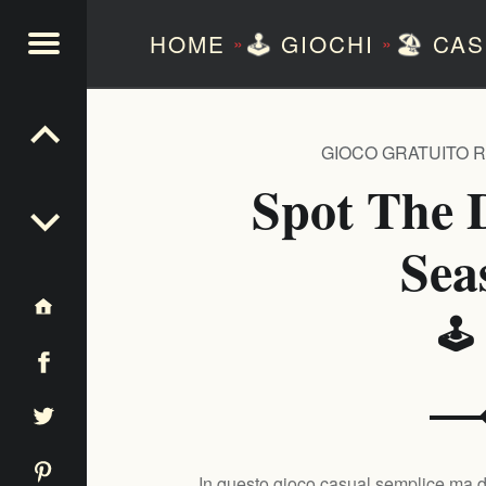
HOME
🕹️
GIOCHI
🏖️
CAS
»
»
NTEZERO
GIOCO GRATUITO 
Spot The D
Sea
🕹️
In questo gioco casual semplice ma div