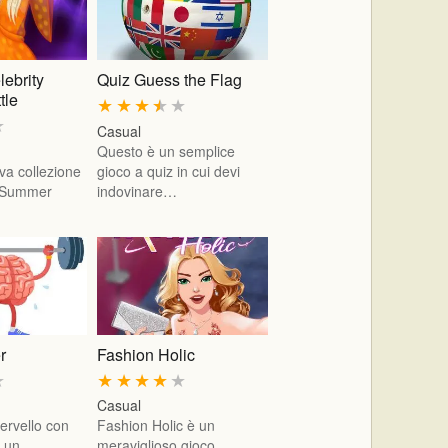
ebrity
Quiz Guess the Flag
tle
★
★
★
★
★
★
Casual
Questo è un semplice
va collezione
gioco a quiz in cui devi
 Summer
indovinare…
r
Fashion Holic
★
★
★
★
★
★
Casual
cervello con
Fashion Holic è un
, un
meraviglioso gioco