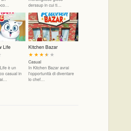
ioco…
derssup in cui ti…
 Life
Kitchen Bazar
★
★
★
★
★
★
Casual
ife è un
In Kitchen Bazar avrai
co casual in
l'opportunità di diventare
rai…
lo chef…