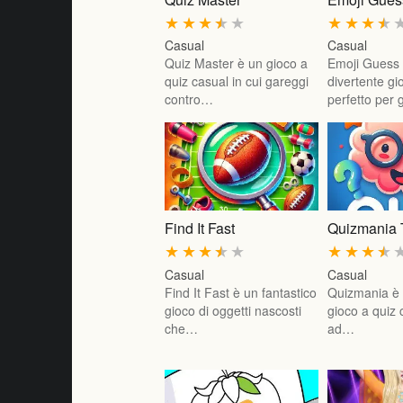
★
★
★
★
★
★
★
★
★
Casual
Casual
Quiz Master è un gioco a
Emoji Guess
quiz casual in cui gareggi
divertente gi
contro…
perfetto per 
Find It Fast
Quizmania 
★
★
★
★
★
★
★
★
★
Casual
Casual
Find It Fast è un fantastico
Quizmania è 
gioco di oggetti nascosti
gioco a quiz 
che…
ad…