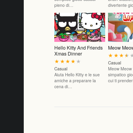
pieno di…
divertente g
Hello Kitty And Friends
Meow Meow
Xmas Dinner
★
★
★
★
★
★
★
★
★
Casual
Casual
Meow Meow L
Aiuta Hello Kitty e le sue
simpatico gio
amiche a preparare la
cui ti prende
cena di…