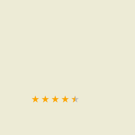
★
★
★
★
★