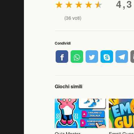
★
★
★
★
★
4,3
(
36
voti)
Condividi
Giochi simili
Quiz Master
Emoji Gues