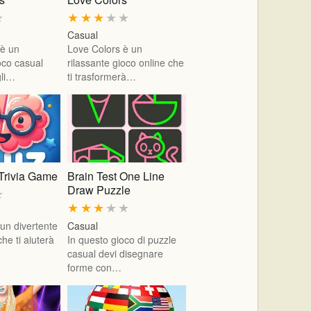
★
★
★
★
★
★
Casual
 è un
Love Colors è un
oco casual
rilassante gioco online che
gli…
ti trasformerà…
Trivia Game
Brain Test One Line
Draw Puzzle
★
★
★
★
★
★
un divertente
Casual
che ti aiuterà
In questo gioco di puzzle
casual devi disegnare
forme con…