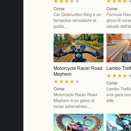
★
★
★
★
★
★
★
★
★
Corse
Corse
Car Destruction King è un
Formula Rac
fantastico simulatore di
gioco di cor
guida…
visuale dall'
Motorcycle Racer Road
Lambo Traff
Mayhem
★
★
★
★
★
★
★
★
★
Corse
Corse
Lambo Traffi
Motorcycle Racer Road
una gara con
Mayhem è un gioco di
stile…
corse adrenalinico…