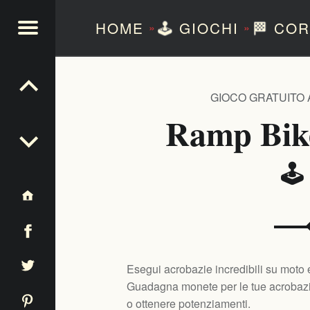
HOME
🕹️
GIOCHI
🏁
COR
»
»
NTEZERO
GIOCO GRATUITO
Ramp Bik
🕹
Esegui acrobazie incredibili su moto
Guadagna monete per le tue acrobazie
o ottenere potenziamenti.