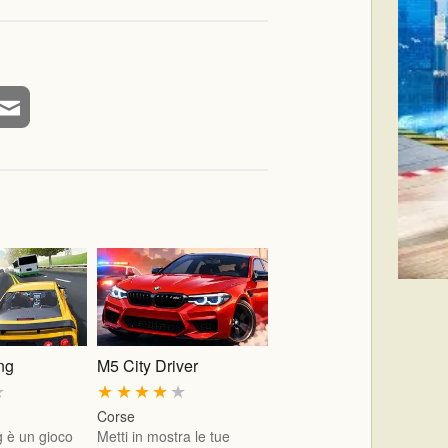
ing
M5 City Driver
★
★
★
★
★
★
Corse
g è un gioco
Metti in mostra le tue