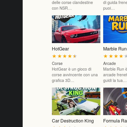
delle corse clandestine
di guida frene
con NSR…
puoi…
HotGear
Marble Run
★
★
★
★
★
★
★
★
★
Corse
Arcade
HotGear è un gioco di
Marble Run è
corse avvincente con una
arcade frenet
grafica 3D…
guidi la tua…
Car Destruction King
Formula Ra