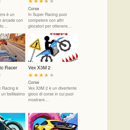
★
★
★
★
★
★
Corse
ers è un
In Super Racing puoi
se arcade con
competere con altri
alto…
giocatori per ottenere…
ic Racer
Vex X3M 2
★
★
★
★
★
★
Corse
c Racing è
Vex X3M 2 è un divertente
 un bellissimo
gioco di corse in cui puoi
mostrare…