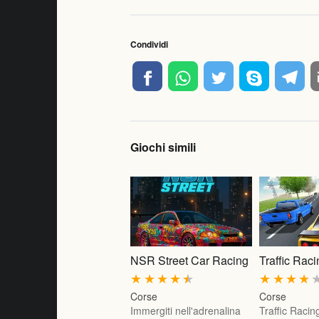
Condividi
Giochi simili
NSR Street Car Racing
Traffic Rac
★
★
★
★
★
★
★
★
★
Corse
Corse
Immergiti nell'adrenalina
Traffic Racin