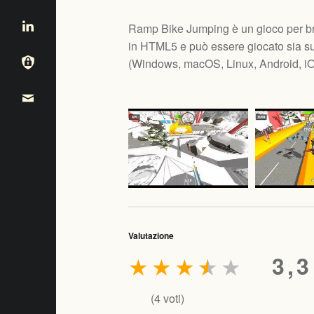
Ramp Bike Jumping è un gioco per bro
in HTML5 e può essere giocato sia su
(
Windows, macOS, Linux, Android, i
Valutazione
★
★
★
★
★
3,3
(
4
voti)