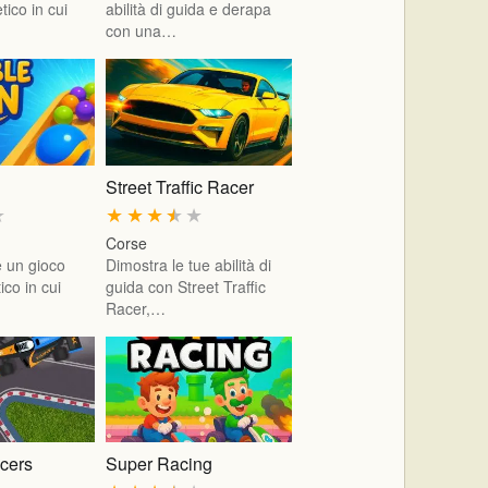
tico in cui
abilità di guida e derapa
con una…
Street Traffic Racer
★
★
★
★
★
★
Corse
 un gioco
Dimostra le tue abilità di
ico in cui
guida con Street Traffic
Racer,…
cers
Super Racing