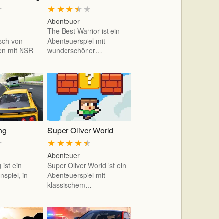
★
★
★
★
★
★
Abenteuer
The Best Warrior ist ein
sch von
Abenteuerspiel mit
en mit NSR
wunderschöner…
ing
Super Oliver World
★
★
★
★
★
★
Abenteuer
 ist ein
Super Oliver World ist ein
spiel, in
Abenteuerspiel mit
…
klassischem…