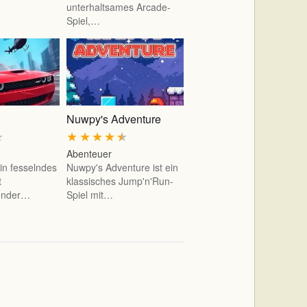
unterhaltsames Arcade-
Spiel,…
Nuwpy's Adventure
★
★
★
★
★
★
Abenteuer
in fesselndes
Nuwpy's Adventure ist ein
t
klassisches Jump'n'Run-
ender…
Spiel mit…