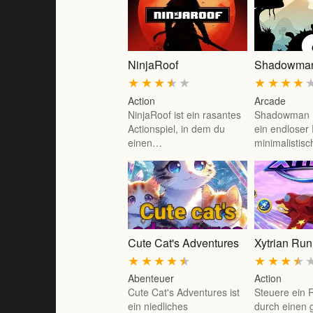
NinjaRoof
Shadowman
★
★
★
★
★
★
★
★
★
Action
Arcade
NinjaRoof ist ein rasantes
Shadowman R
Actionspiel, in dem du
ein endloser
einen…
minimalistis
Cute Cat's Adventures
Xytrian Run
★
★
★
★
★
★
★
★
★
Abenteuer
Action
Cute Cat's Adventures ist
Steuere ein 
ein niedliches
durch einen 