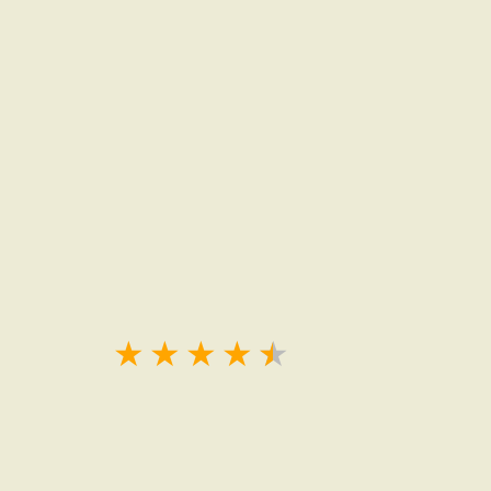
★
★
★
★
★