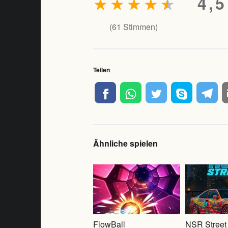
★
★
★
★
★
4,5
(
61
Stimmen)
Teilen
Ähnliche spielen
FlowBall
NSR Street