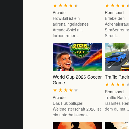
★
★
★
★
★
★
★
★
★
Arcade
Rennsport
FlowBall ist ein
Erlebe den
adrenalingeladenes
Adrenalinrau
Arcade-Spiel mit
Straßenrenn
farbenfroher…
Street…
World Cup 2026 Soccer
Traffic Rac
Game
★
★
★
★
★
★
★
★
★
Rennsport
Arcade
Traffic Racing
Das Fußballspiel
rasantes Renn
Weltmeisterschaft 2026 ist
dem du mit
ein unterhaltsames…