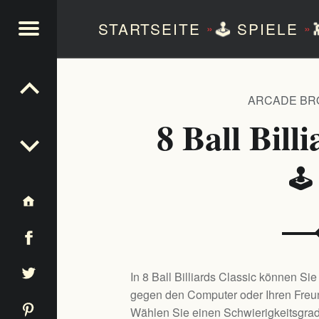
STARTSEITE
🕹️
SPIELE
»
»
NTEZERO
ARCADE BR
8 Ball Bill
🕹
In 8 Ball Billiards Classic können Sie
gegen den Computer oder Ihren Freun
Wählen Sie einen Schwierigkeitsgrad,