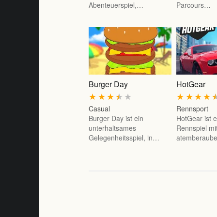
Abenteuerspiel,…
Parcours…
Burger Day
HotGear
★
★
★
★
★
★
★
★
★
Casual
Rennsport
Burger Day ist ein
HotGear ist e
unterhaltsames
Rennspiel mi
Gelegenheitsspiel, in…
atemberaub