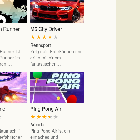
 Runner
M5 City Driver
★
★
★
★
★
★
Rennsport
unner ist
Zeig dein Fahrkönnen und
 Runner im
drifte mit einem
chen,…
fantastischen…
ner
Ping Pong Air
★
★
★
★
★
★
Arcade
Raumschiff
Ping Pong Air ist ein
gefährlichen
einfaches und